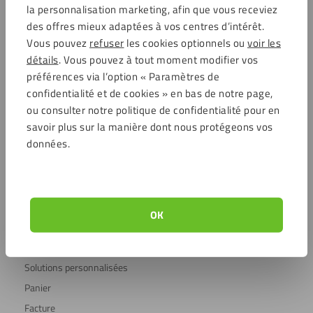
la personnalisation marketing, afin que vous receviez
Commentaires
des offres mieux adaptées à vos centres d’intérêt.
Vous pouvez
refuser
les cookies optionnels ou
voir les
détails
. Vous pouvez à tout moment modifier vos
4.6 / 5704 avis clients
Achats sécurisés
préférences via l’option « Paramètres de
confidentialité et de cookies » en bas de notre page,
ou consulter notre politique de confidentialité pour en
savoir plus sur la manière dont nous protégeons vos
Service clientèle
données.
Service clientèle
Frais d’expédition
Foire aux questions (FAQ)
Compte client
OK
À propos de Plaqueplastique
Conseils & inspiration
Solutions personnalisées
Panier
Facture