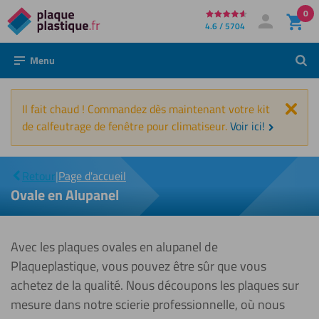
0
Directement
4.6 / 5704
Mon compte
Se connecter
au
Menu
Rech
contenu
Fer
Il fait chaud ! Commandez dès maintenant votre kit
de calfeutrage de fenêtre pour climatiseur.
Voir ici!
Ovale en
|
Retour
|
Page d'accueil
Alupanel
Ovale en Alupanel
Avec les plaques ovales en alupanel de
Plaqueplastique, vous pouvez être sûr que vous
achetez de la qualité. Nous découpons les plaques sur
mesure dans notre scierie professionnelle, où nous