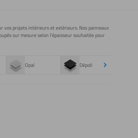
ur vos projets intérieurs et extérieurs. Nos panneaux
écoupés sur mesure
selon l’épaisseur souhaitée
pour
Next
Opal
Dépoli
T