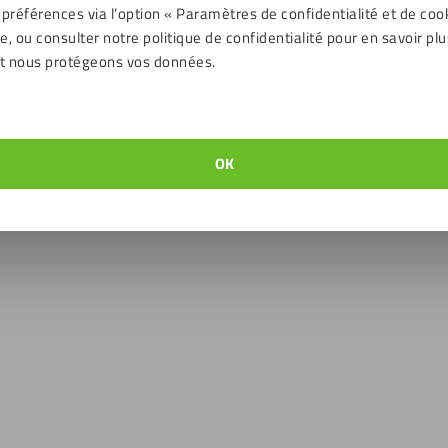
 préférences via l’option « Paramètres de confidentialité et de coo
, ou consulter notre politique de confidentialité pour en savoir plu
Choix
t nous protégeons vos données.
OK
 plexiglass GS 4mm
arent
Plaque plexiglass GS 3mm blan
4
€
15,32
€
TTC
TTC
Choix durable