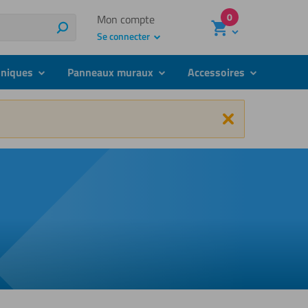
0
Mon compte
Rechercher
Se connecter
hniques
Panneaux muraux
Accessoires
submenu
submenu
submenu
Fermer