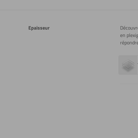
Filtrer
Epaisseur
Découvr
les
en plexi
résultats
répondre