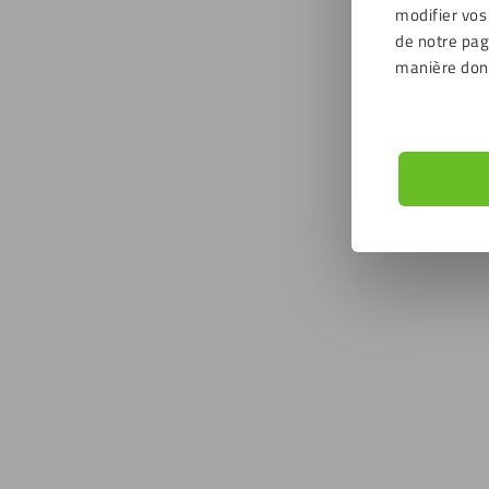
modifier vos
de notre page
manière don
Plaque
transp
14,6