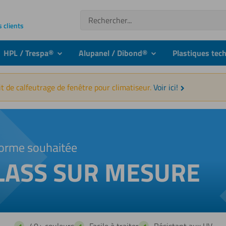
Recherche
s clients
HPL / Trespa®
Alupanel / Dibond®
Plastiques tec
nu
submenu
submenu
t de calfeutrage de fenêtre pour climatiseur.
Voir ici!
orme souhaitée
LASS SUR MESURE