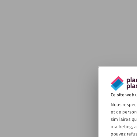
Plaque
11,3
Ce site web u
Nous respect
et de person
Plaque
similaires q
12,8
marketing, a
pouvez
refu