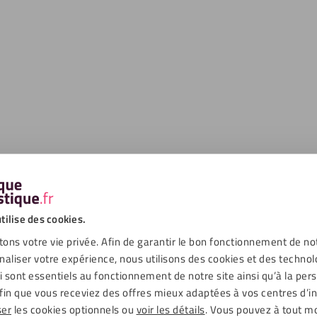
 plexiglass XT 2mm blanc
Plaque plexiglass blanc Opal 
4
€
11,41
€
TTC
TTC
tilise des cookies.
ons votre vie privée. Afin de garantir le bon fonctionnement de no
naliser votre expérience, nous utilisons des cookies et des technol
 plexiglass XT 4mm transparent
Plaque plexiglass XT 3mm blan
ui sont essentiels au fonctionnement de notre site ainsi qu’à la per
9
€
13,86
€
fin que vous receviez des offres mieux adaptées à vos centres d’in
TTC
TTC
ser
les cookies optionnels ou
voir les détails
. Vous pouvez à tout 