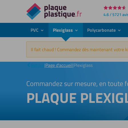
Directement
4.6 / 5721 avi
au
contenu
PVC
Plexiglass
Polycarbonate
submenu
submenu
subme
Il fait chaud ! Commandez dès maintenant votre ki
Retour
|
Page d'accueil
|
Plexiglass
Commandez sur mesure, en toute f
PLAQUE PLEXIG