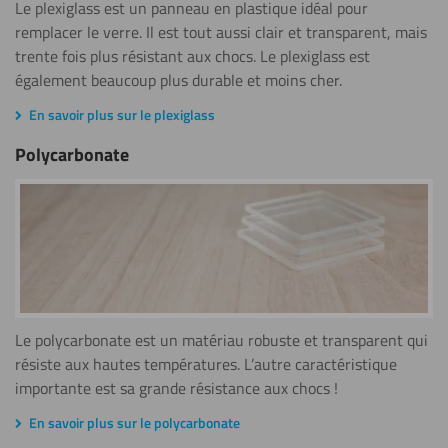
Le plexiglass est un panneau en plastique idéal pour
Montrer tout
remplacer le verre. Il est tout aussi clair et transparent, mais
trente fois plus résistant aux chocs. Le plexiglass est
également beaucoup plus durable et moins cher.
10mm
En savoir plus sur le plexiglass
Montrer tout
Polycarbonate
12mm
Montrer tout
15mm
Montrer tout
Le polycarbonate est un matériau robuste et transparent qui
résiste aux hautes températures. L’autre caractéristique
20mm
importante est sa grande résistance aux chocs !
Montrer tout
En savoir plus sur le polycarbonate