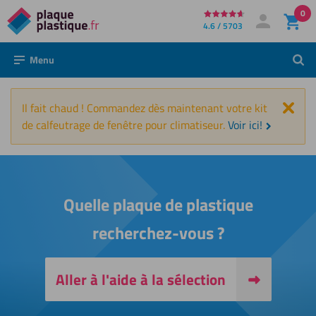
0
Directement
4.6 / 5703
Mon compte
Se connecter
au
Menu
Rech
contenu
Fer
Il fait chaud ! Commandez dès maintenant votre kit
de calfeutrage de fenêtre pour climatiseur.
Voir ici!
Quelle plaque de plastique
recherchez-vous ?
Aller à l'aide à la sélection