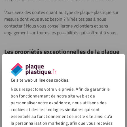
Vous avez des doutes quant au type de plaque plastique sur
mesure dont vous avez besoin ? N’hésitez pas à nous
contacter ! Nous vous conseillerons volontiers et sans
engagement sur toutes les possibilités qui s’offrent à vous.
Les propriétés exceptionnelles de la plaque
plastique
Nous proposons des plaques de plastique souples et rigides
pour divers usages, chacune ayant des caractéristiques
Ce site web utilise des cookies.
spécifiques. Vous trouverez dans notre assortiment un vaste
Nous respectons votre vie privée. Afin de garantir le
choix de matériaux, de la plaque fine plastique aux panneaux
bon fonctionnement de notre site web et de
plastiques
résistants aux UV
et/ou
à la chaleur
, mais aussi
personnaliser votre expérience, nous utilisons des
des plaques conçues pour un
usage extérieur
, ou encore des
cookies et des technologies similaires qui sont
matériaux plastique
souples
, ou au contraire
rigides
.
essentiels au fonctionnement de notre site ainsi qu’à
la personnalisation marketing, afin que vous receviez
Grâce à leur faible densité, les panneaux en plastique sont