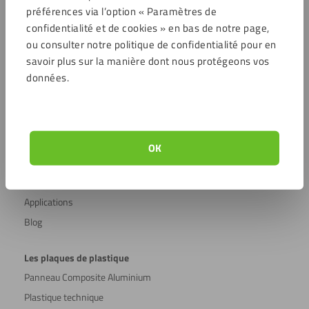
Plexiglass transparent
préférences via l’option « Paramètres de
Plexiglass pas cher sur mesure
confidentialité et de cookies » en bas de notre page,
Polycarbonate
ou consulter notre politique de confidentialité pour en
savoir plus sur la manière dont nous protégeons vos
Acrylique sur mesure
données.
PMMA
Plaque polyéthylène
Formes en plastique
Fraisage de plastique
OK
Découpage de plastique au laser
Noms des matériaux
Applications
Blog
Les plaques de plastique
Panneau Composite Aluminium
Plastique technique