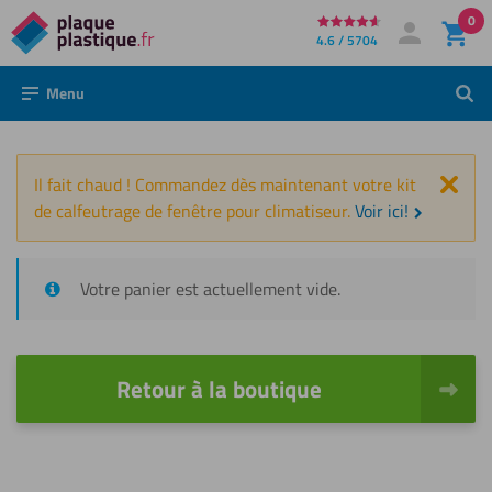
0
Directement
4.6 / 5704
Mon compte
Se connecter
au
Menu
Rech
contenu
Fer
Il fait chaud ! Commandez dès maintenant votre kit
de calfeutrage de fenêtre pour climatiseur.
Voir ici!
Votre panier est actuellement vide.
Retour à la boutique