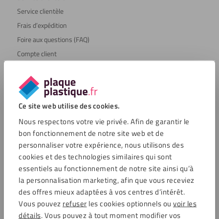
Service clientèle
Frais d’expédition
Foire aux questions (FAQ)
Compte client
À propos de Plaqueplastique
Conseils & inspiration
Solutions personnalisées
Ce site web utilise des cookies.
Panier
Nous respectons votre vie privée. Afin de garantir le
Facture
bon fonctionnement de notre site web et de
Termes et conditions
personnaliser votre expérience, nous utilisons des
cookies et des technologies similaires qui sont
Les plaques préférées
essentiels au fonctionnement de notre site ainsi qu’à
Écrans plastiques
la personnalisation marketing, afin que vous receviez
des offres mieux adaptées à vos centres d’intérêt.
Écrans de réception
Vous pouvez
refuser
les cookies optionnels ou
voir les
Plexiglass sur mesure
détails
. Vous pouvez à tout moment modifier vos