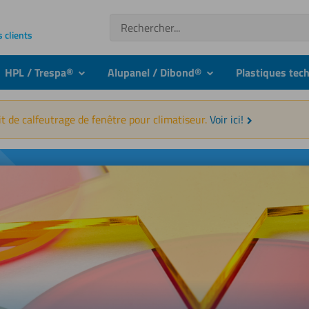
Recherche
s clients
HPL / Trespa®
Alupanel / Dibond®
Plastiques tec
nu
submenu
submenu
t de calfeutrage de fenêtre pour climatiseur.
Voir ici!