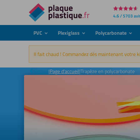
Directement
4.6 / 5703 avi
au
contenu
PVC
Plexiglass
Polycarbonate
submenu
submenu
subme
Il fait chaud ! Commandez dès maintenant votre ki
Retour
|
Page d'accueil
|
Trapèze en polycarbonate