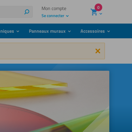
0
Mon compte
Rechercher
Se connecter
hniques
Panneaux muraux
Accessoires
submenu
submenu
submenu
Fermer