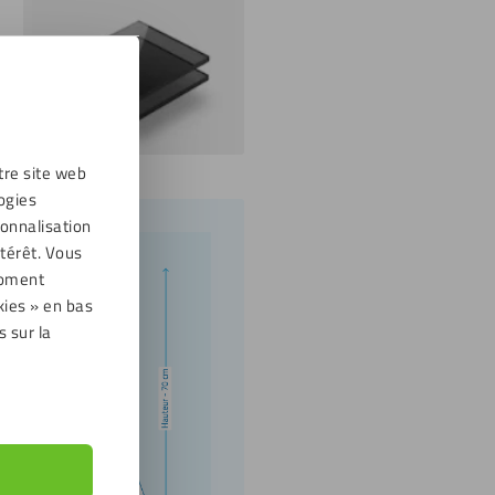
tre site web
ogies
sonnalisation
térêt. Vous
moment
kies » en bas
s sur la