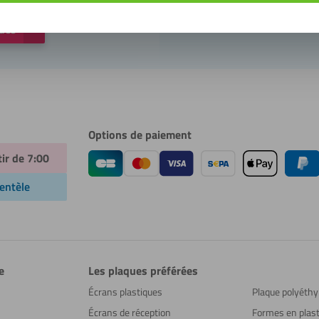
ques
Options de paiement
tir de 7:00
ientèle
e
Les plaques préférées
Écrans plastiques
Plaque polyéthy
Écrans de réception
Formes en plast