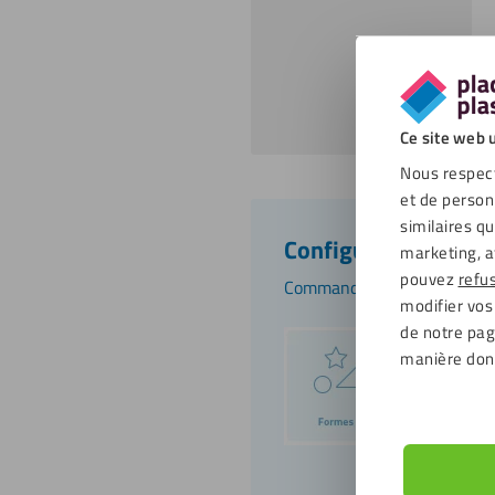
Ce site web u
Nous respect
et de person
similaires q
Configurateur de pl
marketing, a
pouvez
refu
Commandez maintenant!
modifier vos
de notre page
manière don