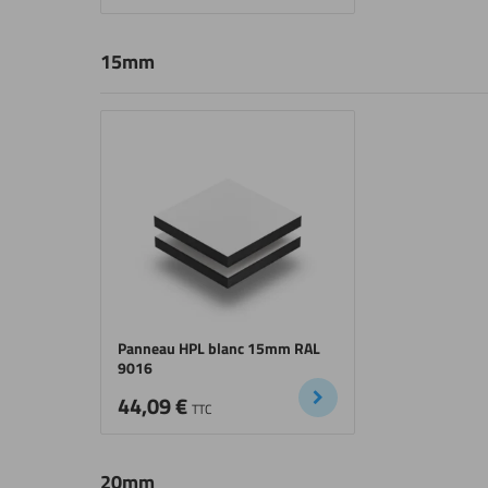
15mm
Panneau HPL blanc 15mm RAL
9016
44,09
€
TTC
20mm