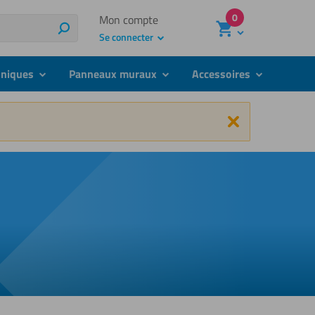
0
Mon compte
Rechercher
Se connecter
hniques
Panneaux muraux
Accessoires
submenu
submenu
submenu
Fermer