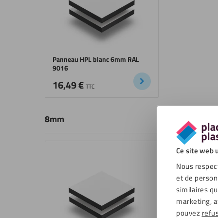
Panneau HPL blanc 6mm RAL
9016
16,49
€
TTC
8mm
Ce site web u
Nous respect
et de person
similaires q
marketing, a
pouvez
refu