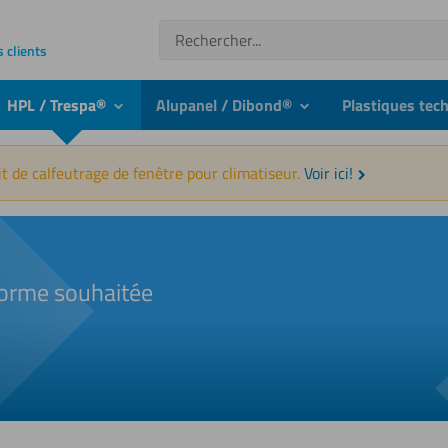
Recherche
s clients
HPL / Trespa®
Alupanel / Dibond®
Plastiques tec
nu
submenu
submenu
t de calfeutrage de fenêtre pour climatiseur.
Voir ici!
orme souhaitée