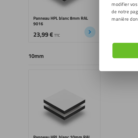
modifier vos
de notre page
Panneau HPL blanc 8mm RAL
manière don
9016
23,99
€
TTC
10mm
Panneau HPL blanc 10mm RAL