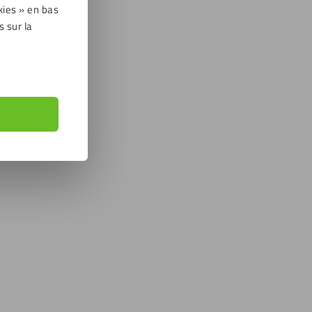
kies » en bas
s sur la