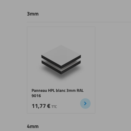
3mm
Panneau HPL blanc 3mm RAL
9016
11,77
€
TTC
4mm