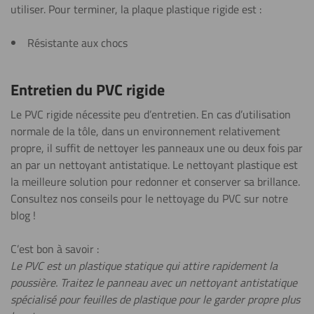
utiliser. Pour terminer, la plaque plastique rigide est :
Sciage (scie
circulaire)
Résistante aux chocs
En savoir plus
Entretien du PVC rigide
Sciage (scie
Le PVC rigide nécessite peu d’entretien. En cas d’utilisation
sauteuse)
normale de la tôle, dans un environnement relativement
En savoir plus
propre, il suffit de nettoyer les panneaux une ou deux fois par
an par un nettoyant antistatique. Le nettoyant plastique est
la meilleure solution pour redonner et conserver sa brillance.
Découper
Consultez nos conseils pour le nettoyage du PVC sur notre
blog !
C’est bon à savoir :
Lettrage
Le PVC est un plastique statique qui attire rapidement la
poussière. Traitez le panneau avec un nettoyant antistatique
spécialisé pour feuilles de plastique pour le garder propre plus