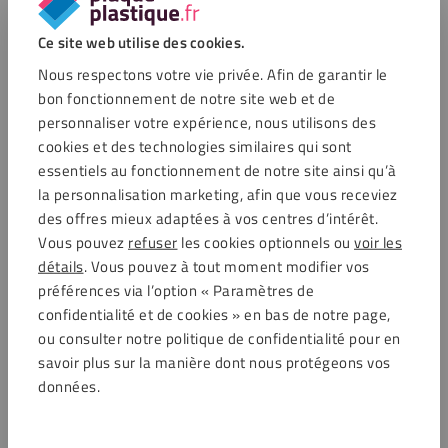
Les plaques en PVC rigide sont très polyvalentes et
Ce site web utilise des cookies.
s’adaptent à de nombreux usages, aussi bien professionnels
Nous respectons votre vie privée. Afin de garantir le
que domestiques.
Elles sont souvent utilisées pour:
bon fonctionnement de notre site web et de
personnaliser votre expérience, nous utilisons des
Panneaux d’affichage et signalétiques dans l’industrie
cookies et des technologies similaires qui sont
publicitaire
essentiels au fonctionnement de notre site ainsi qu’à
Habillages extérieurs et cloisons industrielles grâce à leur
la personnalisation marketing, afin que vous receviez
résistance aux intempéries
des offres mieux adaptées à vos centres d’intérêt.
Cuves, bacs et protections chimiques dans le secteur
Vous pouvez
refuser
les cookies optionnels ou
voir les
industriel ou de laboratoire
détails
. Vous pouvez à tout moment modifier vos
Aménagements techniques sur mesure, comme des
préférences via l’option « Paramètres de
machines, stands d’exposition ou prototypes
confidentialité et de cookies » en bas de notre page,
Applications isolantes, aussi bien thermiques que
ou consulter notre politique de confidentialité pour en
phoniques, pour renforcer le confort intérieur
savoir plus sur la manière dont nous protégeons vos
données.
Si vous recherchez un panneau isolant rigide et abordable,
nos plaques en PVC rigide sont une excellente solution : elles