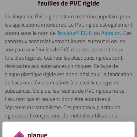
feuilles de PVC rigide
La plaque de PVC rigide est un matériau populaire pour
les applications intérieures. Le PVC rigide est également
connu sous le nom de
Trovidur® EC-N
ou
Astralon
. Ces
panneaux sont relativement lourds, surtout si on les
compare aux feuilles de PVC mousse, qui sont deux
fois plus légères. Ces feuilles plastiques rigides sont
résistantes aux substances chimiques. Ce type de
plaque plastique rigide est donc idéal pour la fabrication
de bacs ou d’éviers destinés à accueillir ce type de
substances. De plus, les feuilles de PVC rigides ne se
fissurent pas et peuvent donc être soumises à
l’épreuve du vandalisme. Ces panneaux plastiques
rigides sont conçus pour de multiples utilisations.
Applications des feuilles de PVC rigide