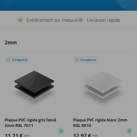
Entièrement sur mesure
Livraison rapide
2mm
Enregistrer
Enregistrer
Plaque PVC rigide gris foncé
Plaque PVC rigide blanc 2mm
2mm RAL 7011
RAL 9010
11,71
€
12,97
€
TTC
TTC