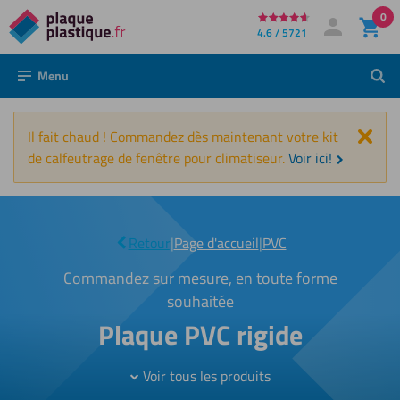
0
Directement
4.6 / 5721
Mon compte
Se connecter
au
Menu
Rech
contenu
Fer
Il fait chaud ! Commandez dès maintenant votre kit
de calfeutrage de fenêtre pour climatiseur.
Voir ici!
PVC
|
Retour
|
Page d'accueil
|
PVC
rigide
Commandez sur mesure, en toute forme
souhaitée
Plaque PVC rigide
Voir tous les produits