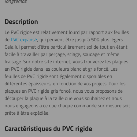
longtemps.
Plier (à
chaud)
Description
Soudage
Le PVC rigide est relativement lourd par rapport aux feuilles
de
PVC expansé
,
qui peuvent être jusqu’à 50% plus légers.
Cela lui permet d’être particulièrement solide tout en étant
facile à travailler par perçage, sciage, soudage et même
Tournage
fraisage. Sur notre site internet, vous trouverez les plaques
en PVC rigide dans les couleurs blanc et gris foncé. Les
feuilles de PVC rigide sont également disponibles en
différentes épaisseurs, en fonction de vos projets. Pour les
Découpe au
plaques en PVC rigide gris
foncé, nous vous proposons de
laser
découper la plaque à la taille que vous souhaitez et nous
nous engageons à ce que chaque commande sur mesure soit
prête à être expédiée.
Gravure
Caractéristiques du PVC rigide