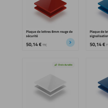
Plaque de lettres 8mm rouge de
Plaque de l
sécurité
signalisatio
50,14
€
50,14
€
TTC
T
Choix durable