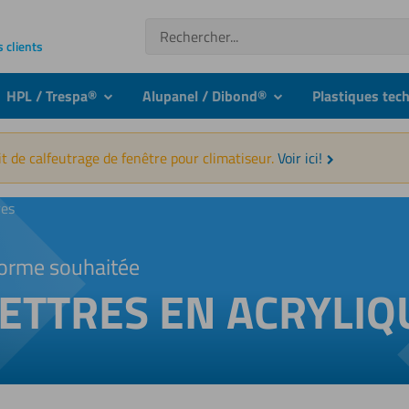
Recherche
s clients
HPL / Trespa®
Alupanel / Dibond®
Plastiques tec
nu
submenu
submenu
t de calfeutrage de fenêtre pour climatiseur.
Voir ici!
res
orme souhaitée
ETTRES EN ACRYLIQ