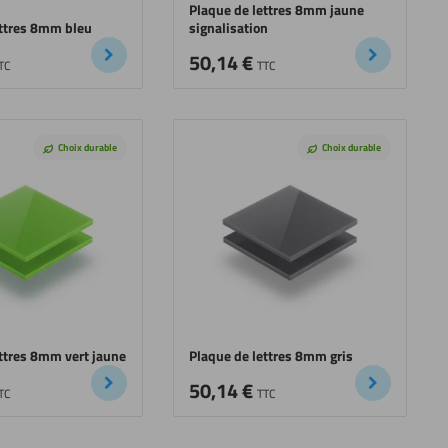
Plaque de lettres 8mm jaune
ettres 8mm bleu
signalisation
50,14
€
TC
TTC
Choix durable
Choix durable
ettres 8mm vert jaune
Plaque de lettres 8mm gris
50,14
€
TC
TTC