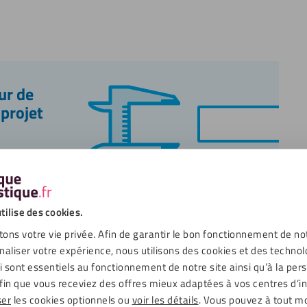
ur de
 projet
tilise des cookies.
tement
Caractéristiques
Entretien
Commande
ons votre vie privée. Afin de garantir le bon fonctionnement de no
naliser votre expérience, nous utilisons des cookies et des technol
ui sont essentiels au fonctionnement de notre site ainsi qu’à la per
fin que vous receviez des offres mieux adaptées à vos centres d’in
ser
les cookies optionnels ou
voir les détails
. Vous pouvez à tout 
 vous devez savoir sur les panneaux de lettres 