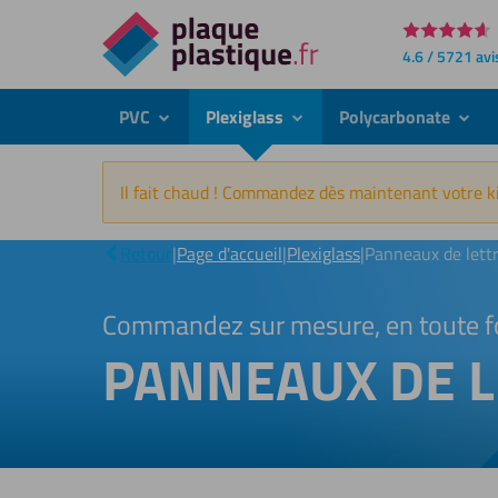
Directement
4.6 / 5721 avi
au
contenu
PVC
Plexiglass
Polycarbonate
submenu
submenu
subme
Il fait chaud ! Commandez dès maintenant votre ki
Retour
|
Page d'accueil
|
Plexiglass
|
Panneaux de lett
Commandez sur mesure, en toute f
PANNEAUX DE L