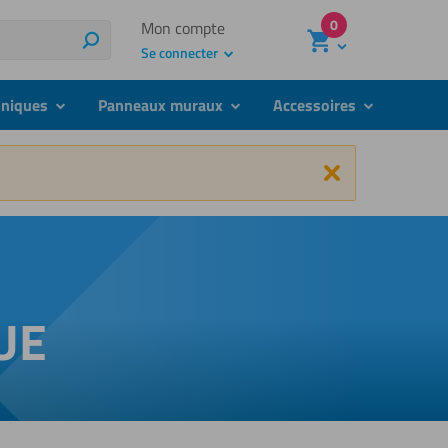
0
Mon compte
Rechercher
Se connecter
hniques
Panneaux muraux
Accessoires
submenu
submenu
submenu
Fermer
UE