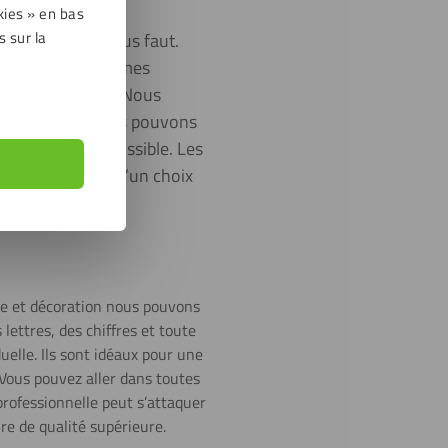
kies » en bas
s sur la
avons ce qu’il vous faut.
iffres ou des formes
gos d’entreprise. Nous
ue plexiglas. Nous pouvons
si créatif que possible. Les
urquoi il s’agit d’un choix
e et décoration nous pouvons
lettres, des chiffres et toute
uelle. Ils sont idéaux pour une
 Vous pouvez aller dans toutes
professionnelle peut s’attaquer
e de qualité supérieure.