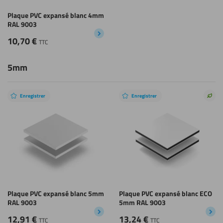
Plaque PVC expansé blanc 4mm
RAL 9003
10,70
€
TTC
5mm
Enregistrer
Enregistrer
Choi
dura
Plaque PVC expansé blanc 5mm
Plaque PVC expansé blanc ECO
RAL 9003
5mm RAL 9003
12,91
€
13,24
€
TTC
TTC