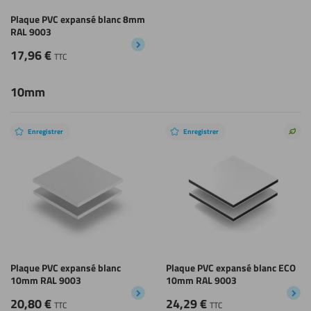
Plaque PVC expansé blanc 8mm
RAL 9003
17,96
€
TTC
10mm
Enregistrer
Enregistrer
Choi
dura
Plaque PVC expansé blanc
Plaque PVC expansé blanc ECO
10mm RAL 9003
10mm RAL 9003
20,80
€
24,29
€
TTC
TTC