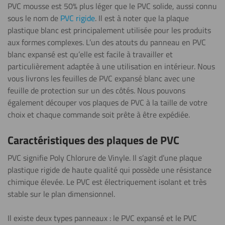
PVC mousse est 50% plus léger que le PVC solide, aussi connu
Lettrage
sous le nom de
PVC rigide
. Il est à noter que la plaque
plastique blanc est principalement utilisée pour les produits
aux formes complexes. L’un des atouts du panneau en PVC
blanc expansé est qu’elle est facile à travailler et
Plier (à
particulièrement adaptée à une utilisation en intérieur. Nous
chaud)
vous livrons les feuilles de PVC expansé blanc avec une
feuille de protection sur un des côtés. Nous pouvons
également découper vos plaques de PVC à la taille de votre
Découpe au
choix et chaque commande soit prête à être expédiée.
laser
Caractéristiques des plaques de PVC
PVC signifie Poly Chlorure de Vinyle. Il s’agit d’une plaque
Plier (à
plastique rigide de haute qualité qui possède une résistance
froid)
chimique élevée. Le PVC est électriquement isolant et très
stable sur le plan dimensionnel.
Polissage
Il existe deux types panneaux : le PVC expansé et le PVC