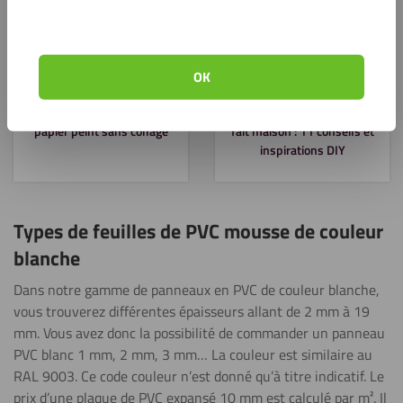
OK
Fabriquer un panneau de
Mise en place d’un bureau
papier peint sans collage
fait maison : 11 conseils et
inspirations DIY
Types de feuilles de PVC mousse de couleur
blanche
Dans notre gamme de panneaux en PVC de couleur blanche,
vous trouverez différentes épaisseurs allant de 2 mm à 19
mm. Vous avez donc la possibilité de commander un panneau
PVC blanc 1 mm, 2 mm, 3 mm… La couleur est similaire au
RAL 9003. Ce code couleur n’est donné qu’à titre indicatif. Le
prix d’une plaque de PVC expansé 10 mm est calculé par m². Il