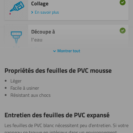
Collage
En savoir plus
Découpe à
l’eau
En savoir plus
Montrer tout
Découper
Propriétés des feuilles de PVC mousse
En savoir plus
Léger
Facile à usiner
Fraisage
Résistant aux chocs
En savoir plus
Entretien des feuilles de PVC expansé
Peindre
Les feuilles de PVC blanc nécessitent peu d’entretien. Si votre
En savoir plus
panneau se trouve en intérieur dans un environnement