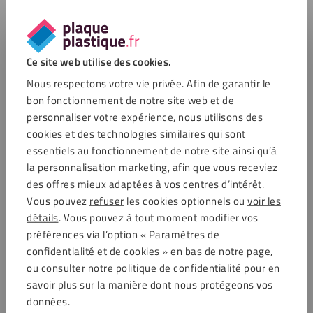
Applications du PVC mousse blanc
Le PVC expansé est souvent visible dans le monde de la
publicité et de la signalétique. Il est notamment utilisé pour
Ce site web utilise des cookies.
la fabrication de présentoirs, de panneaux d’affichage et de
matériel de stand. Ce type de matériau est également très
Nous respectons votre vie privée. Afin de garantir le
populaire auprès des imprimeurs, des maquettistes, des
bon fonctionnement de notre site web et de
artistes et des amateurs de bricolage et de décoration. Le
personnaliser votre expérience, nous utilisons des
PVC mousse est aussi largement utilisé dans l’industrie de la
cookies et des technologies similaires qui sont
construction pour l’aménagement intérieur, car il isole à la
essentiels au fonctionnement de notre site ainsi qu’à
fois le son et la chaleur et constitue un excellent revêtement
la personnalisation marketing, afin que vous receviez
pour les murs et les plafonds. Il est par ailleurs employé en
des offres mieux adaptées à vos centres d’intérêt.
décoration, notamment pour la création de cloisons légères
Vous pouvez
refuser
les cookies optionnels ou
voir les
et d’éléments design sur-mesure.
détails
. Vous pouvez à tout moment modifier vos
préférences via l’option « Paramètres de
confidentialité et de cookies » en bas de notre page,
ou consulter notre politique de confidentialité pour en
savoir plus sur la manière dont nous protégeons vos
données.