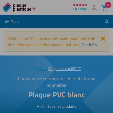
0
Directement
4.6 / 5703
Mon compte
Se connecter
au
Menu
Rech
contenu
Fer
Il fait chaud ! Commandez dès maintenant votre kit
de calfeutrage de fenêtre pour climatiseur.
Voir ici!
|
Blanc
Retour
|
Page d'accueil
|
PVC
Commandez sur mesure, en toute forme
souhaitée
Plaque PVC blanc
Voir tous les produits