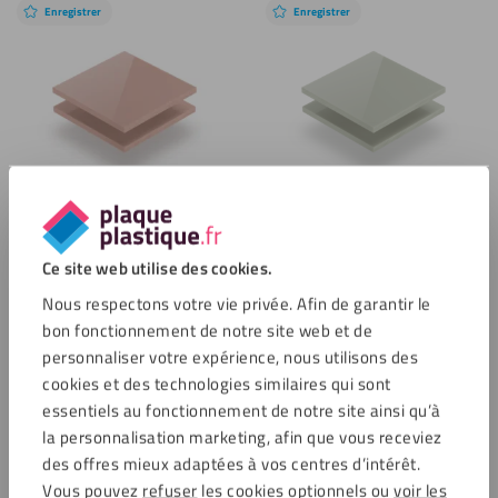
Enregistrer
Enregistrer
Plaque plexiglass satiné 4 mm
Plaque plexiglass satiné 4 mm
rose
gris
Ce site web utilise des cookies.
25,63
€
25,63
€
TTC
TTC
Nous respectons votre vie privée. Afin de garantir le
bon fonctionnement de notre site web et de
Enregistrer
Enregistrer
personnaliser votre expérience, nous utilisons des
cookies et des technologies similaires qui sont
essentiels au fonctionnement de notre site ainsi qu’à
la personnalisation marketing, afin que vous receviez
des offres mieux adaptées à vos centres d’intérêt.
Vous pouvez
refuser
les cookies optionnels ou
voir les