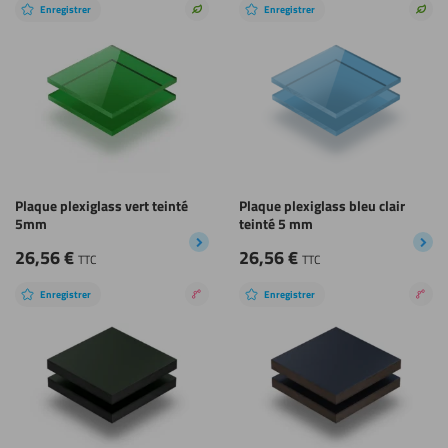
Enregistrer
Enregistrer
Choix
Choi
durable
dura
Plaque plexiglass vert teinté
Plaque plexiglass bleu clair
5mm
teinté 5 mm
26,56
€
26,56
€
TTC
TTC
Enregistrer
Enregistrer
Revêtement
Rev
nano
nan