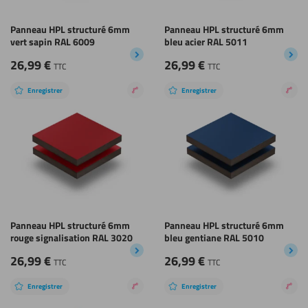
Panneau HPL structuré 6mm
Panneau HPL structuré 6mm
vert sapin RAL 6009
bleu acier RAL 5011
26,99
€
26,99
€
TTC
TTC
Enregistrer
Enregistrer
Revêtement
Rev
nano
nan
Panneau HPL structuré 6mm
Panneau HPL structuré 6mm
rouge signalisation RAL 3020
bleu gentiane RAL 5010
26,99
€
26,99
€
TTC
TTC
Enregistrer
Enregistrer
Revêtement
Rev
nano
nan