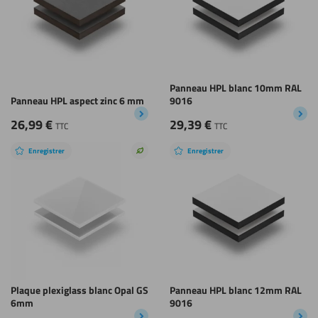
Panneau HPL blanc 10mm RAL
Panneau HPL aspect zinc 6 mm
9016
26,99
€
29,39
€
TTC
TTC
Enregistrer
Enregistrer
Choix
durable
Plaque plexiglass blanc Opal GS
Panneau HPL blanc 12mm RAL
6mm
9016