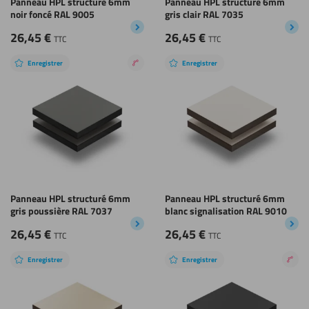
Panneau HPL structuré 6mm
Panneau HPL structuré 6mm
noir foncé RAL 9005
gris clair RAL 7035
26,45
€
26,45
€
TTC
TTC
Enregistrer
Enregistrer
Revêtement
nano
Panneau HPL structuré 6mm
Panneau HPL structuré 6mm
gris poussière RAL 7037
blanc signalisation RAL 9010
26,45
€
26,45
€
TTC
TTC
Enregistrer
Enregistrer
Rev
nan