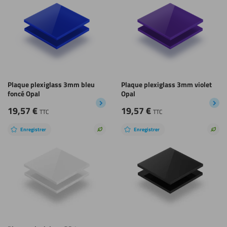
durable
dura
Plaque plexiglass 3mm bleu
Plaque plexiglass 3mm violet
foncé Opal
Opal
19,57
€
19,57
€
TTC
TTC
Enregistrer
Enregistrer
Choix
Choi
durable
dura