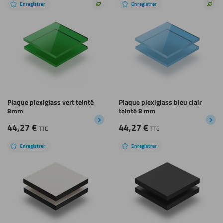
Enregistrer
Enregistrer
Choix
Choi
durable
dura
Plaque plexiglass vert teinté
Plaque plexiglass bleu clair
8mm
teinté 8 mm
44,27
€
44,27
€
TTC
TTC
Enregistrer
Enregistrer