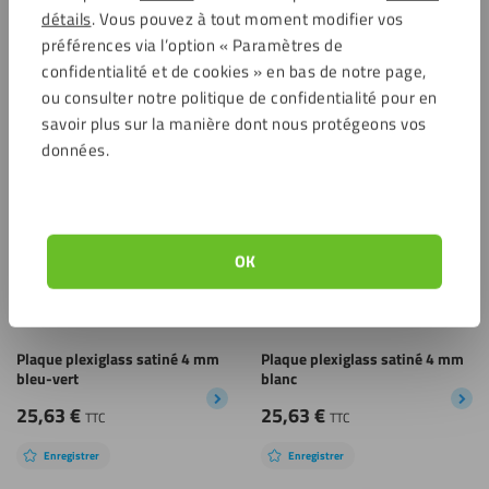
détails
. Vous pouvez à tout moment modifier vos
préférences via l’option « Paramètres de
Plaque plexiglass satiné 4 mm
Plaque plexiglass satiné 4 mm
vert
bleu
confidentialité et de cookies » en bas de notre page,
ou consulter notre politique de confidentialité pour en
25,63
€
25,63
€
TTC
TTC
savoir plus sur la manière dont nous protégeons vos
Enregistrer
Enregistrer
données.
OK
Plaque plexiglass satiné 4 mm
Plaque plexiglass satiné 4 mm
bleu-vert
blanc
25,63
€
25,63
€
TTC
TTC
Enregistrer
Enregistrer