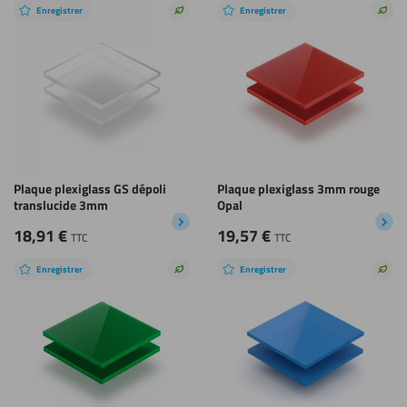
Enregistrer
Enregistrer
Choix
Choi
durable
dura
Plaque plexiglass GS dépoli
Plaque plexiglass 3mm rouge
translucide 3mm
Opal
18,91
€
19,57
€
TTC
TTC
Enregistrer
Enregistrer
Choix
Choi
durable
dura