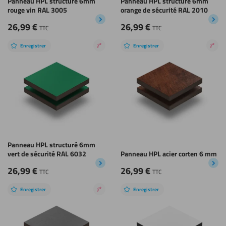
Panneau HPL structuré 6mm
Panneau HPL structuré 6mm
rouge vin RAL 3005
orange de sécurité RAL 2010
26,99
€
26,99
€
TTC
TTC
Enregistrer
Enregistrer
Revêtement
Rev
nano
nan
Panneau HPL structuré 6mm
vert de sécurité RAL 6032
Panneau HPL acier corten 6 mm
26,99
€
26,99
€
TTC
TTC
Enregistrer
Enregistrer
Revêtement
nano