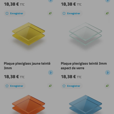
18,38
€
18,38
€
TTC
TTC
Enregistrer
Enregistrer
Choix
Choi
durable
dura
Plaque plexiglass jaune teinté
Plaque plexiglass teinté 3mm
3mm
aspect de verre
18,38
€
18,38
€
TTC
TTC
Enregistrer
Enregistrer
Choix
Choi
durable
dura