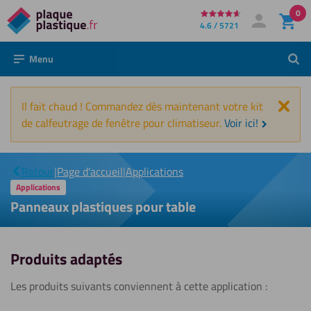
0
Directement
4.6 / 5721
Mon compte
Se connecter
au
Menu
Rech
contenu
Fer
Il fait chaud ! Commandez dès maintenant votre kit
de calfeutrage de fenêtre pour climatiseur.
Voir ici!
Panneaux
|
plastiques
Retour
|
Page d'accueil
|
Applications
pour table
Applications
Panneaux plastiques pour table
Produits adaptés
Les produits suivants conviennent à cette application :