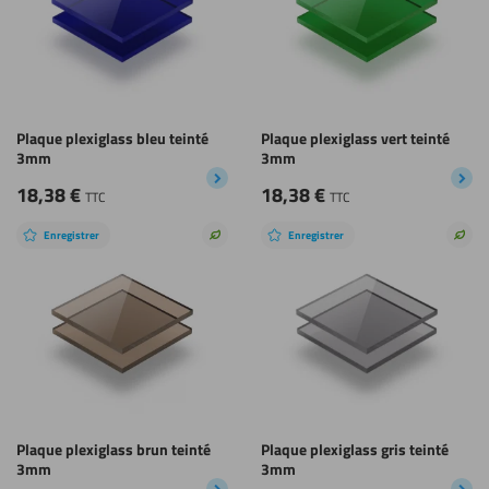
Plaque plexiglass bleu teinté
Plaque plexiglass vert teinté
3mm
3mm
18,38
€
18,38
€
TTC
TTC
Enregistrer
Enregistrer
Choix
Choi
durable
dura
Plaque plexiglass brun teinté
Plaque plexiglass gris teinté
3mm
3mm