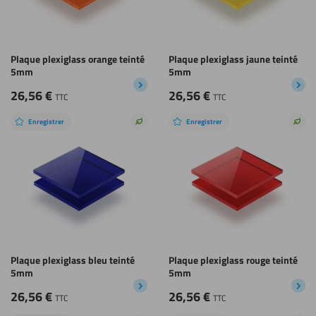
Plaque plexiglass orange teinté
Plaque plexiglass jaune teinté
5mm
5mm
26,56
€
26,56
€
TTC
TTC
Enregistrer
Enregistrer
Choix
Choi
durable
dura
Plaque plexiglass bleu teinté
Plaque plexiglass rouge teinté
5mm
5mm
26,56
€
26,56
€
TTC
TTC