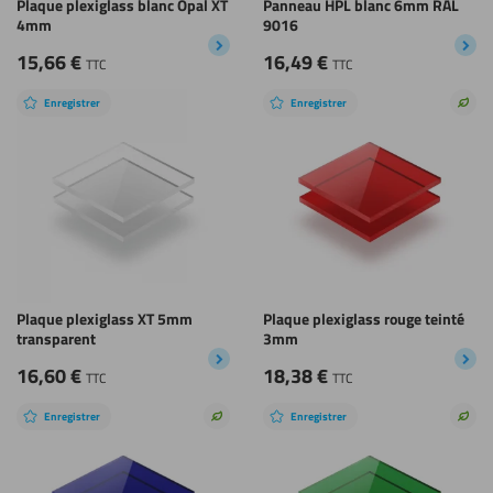
Plaque plexiglass blanc Opal XT
Panneau HPL blanc 6mm RAL
4mm
9016
15,66
€
16,49
€
TTC
TTC
Enregistrer
Enregistrer
Choi
dura
Plaque plexiglass XT 5mm
Plaque plexiglass rouge teinté
transparent
3mm
16,60
€
18,38
€
TTC
TTC
Enregistrer
Enregistrer
Choix
Choi
durable
dura