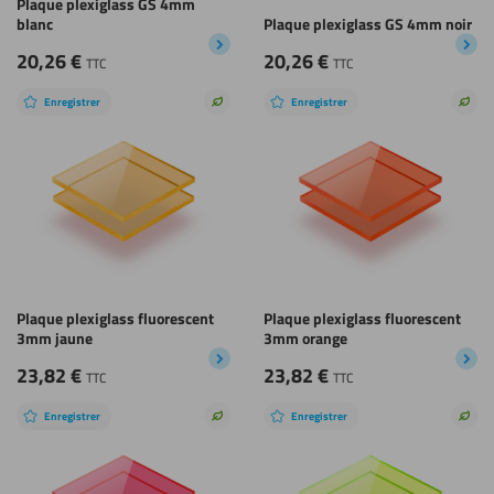
Plaque plexiglass GS 4mm
blanc
Plaque plexiglass GS 4mm noir
20,26
€
20,26
€
TTC
TTC
Enregistrer
Enregistrer
Choix
Choi
durable
dura
Plaque plexiglass fluorescent
Plaque plexiglass fluorescent
3mm jaune
3mm orange
23,82
€
23,82
€
TTC
TTC
Enregistrer
Enregistrer
Choix
Choi
durable
dura