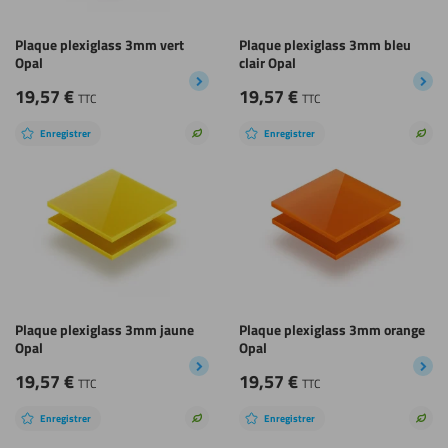
Plaque plexiglass 3mm vert
Plaque plexiglass 3mm bleu
Opal
clair Opal
19,57
€
19,57
€
TTC
TTC
Enregistrer
Enregistrer
Choix
Choi
durable
dura
Plaque plexiglass 3mm jaune
Plaque plexiglass 3mm orange
Opal
Opal
19,57
€
19,57
€
TTC
TTC
Enregistrer
Enregistrer
Choix
Choi