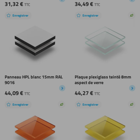
31,32
€
34,49
€
TTC
TTC
Enregistrer
Enregistrer
Choi
dura
Panneau HPL blanc 15mm RAL
Plaque plexiglass teinté 8mm
9016
aspect de verre
44,09
€
44,27
€
TTC
TTC
Enregistrer
Enregistrer
Choix
Choi
durable
dura