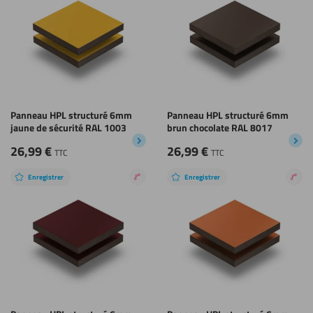
Panneau HPL structuré 6mm
Panneau HPL structuré 6mm
jaune de sécurité RAL 1003
brun chocolate RAL 8017
26,99
€
26,99
€
TTC
TTC
Enregistrer
Enregistrer
Revêtement
Rev
nano
nan