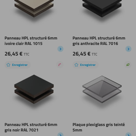
Panneau HPL structuré 6mm
Panneau HPL structuré 6mm
ivoire clair RAL 1015
gris anthracite RAL 7016
26,45
€
26,45
€
TTC
TTC
Enregistrer
Enregistrer
Revêtement
Choi
nano
dura
Panneau HPL structuré 6mm
Plaque plexiglass gris teinté
gris noir RAL 7021
5mm