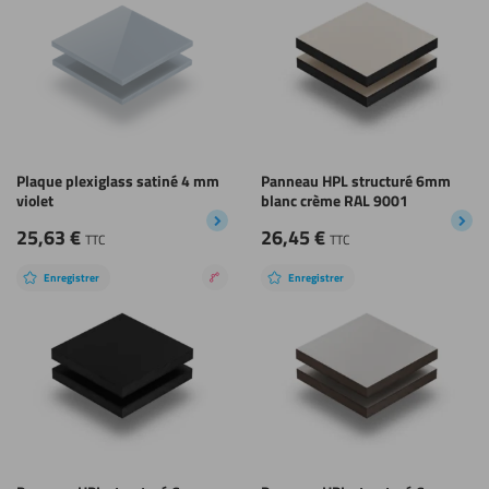
Plaque plexiglass satiné 4 mm
Panneau HPL structuré 6mm
violet
blanc crème RAL 9001
25,63
€
26,45
€
TTC
TTC
Enregistrer
Enregistrer
Revêtement
nano