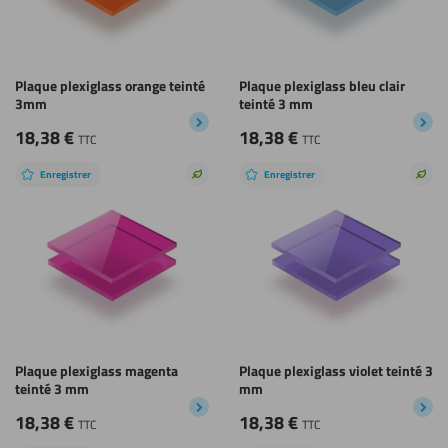
Plaque plexiglass orange teinté
Plaque plexiglass bleu clair
3mm
teinté 3 mm
18,38
€
18,38
€
TTC
TTC
Enregistrer
Enregistrer
Choix
Choi
durable
dura
Plaque plexiglass magenta
Plaque plexiglass violet teinté 3
teinté 3 mm
mm
18,38
€
18,38
€
TTC
TTC