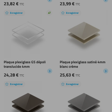
23,82
€
23,99
€
TTC
TTC
Enregistrer
Enregistrer
Choix
durable
Plaque plexiglass GS dépoli
Plaque plexiglass satiné 4mm
translucide 4mm
blanc crème
24,28
€
25,63
€
TTC
TTC
Enregistrer
Enregistrer