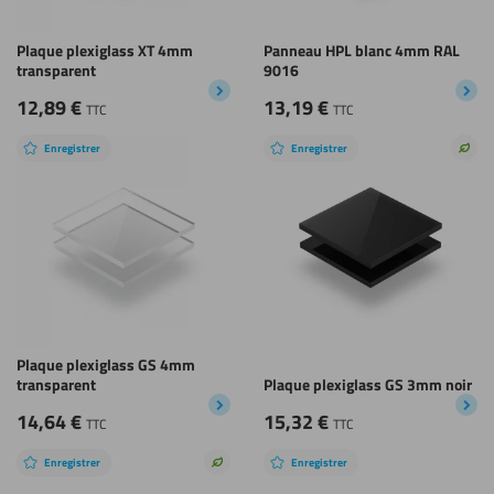
Plaque plexiglass XT 4mm
Panneau HPL blanc 4mm RAL
transparent
9016
12,89
€
13,19
€
TTC
TTC
Enregistrer
Enregistrer
Choi
dura
Plaque plexiglass GS 4mm
transparent
Plaque plexiglass GS 3mm noir
14,64
€
15,32
€
TTC
TTC
Enregistrer
Enregistrer
Choix