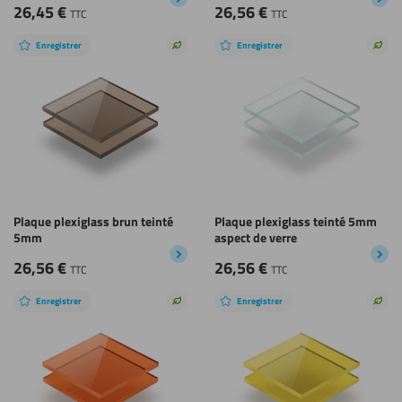
26,45
€
26,56
€
TTC
TTC
Enregistrer
Enregistrer
Choix
Choi
durable
dura
Plaque plexiglass brun teinté
Plaque plexiglass teinté 5mm
5mm
aspect de verre
26,56
€
26,56
€
TTC
TTC
Enregistrer
Enregistrer
Choix
Choi
durable
dura