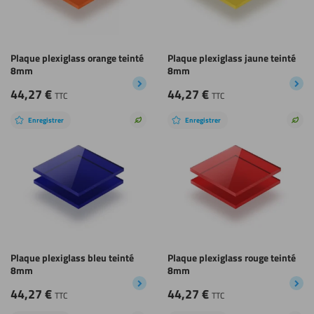
Plaque plexiglass orange teinté
Plaque plexiglass jaune teinté
8mm
8mm
44,27
€
44,27
€
TTC
TTC
Enregistrer
Enregistrer
Choix
Choi
durable
dura
Plaque plexiglass bleu teinté
Plaque plexiglass rouge teinté
8mm
8mm
44,27
€
44,27
€
TTC
TTC