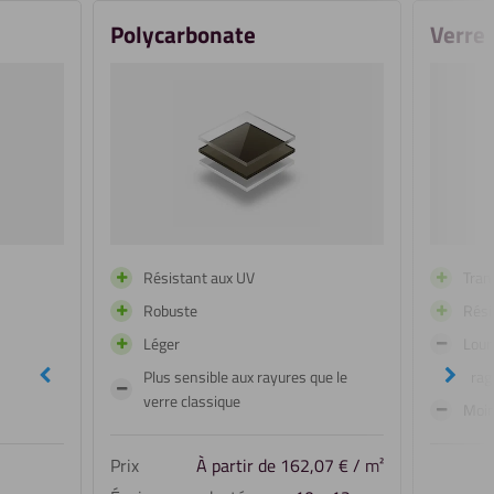
Polycarbonate
Verre
Résistant aux UV
Tran
Robuste
Rési
Léger
Lour
undefined
Suiv
Plus sensible aux rayures que le
Fragi
verre classique
Moin
Prix
À partir de
162,07
€
/ m²