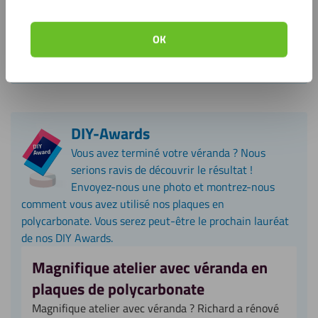
Puis-je faire ajouter des trous aux plaques ?
OK
Les plaques en polycarbonate sont-elles
résistantes aux rayures ?
DIY-Awards
Vous avez terminé votre véranda ? Nous
serions ravis de découvrir le résultat !
Envoyez-nous une photo et montrez-nous
comment vous avez utilisé nos plaques en
polycarbonate. Vous serez peut-être le prochain lauréat
de nos DIY Awards.
Magnifique atelier avec véranda en
plaques de polycarbonate
Magnifique atelier avec véranda ? Richard a rénové