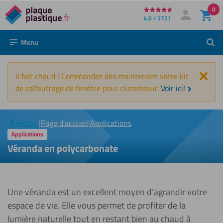
0
Directement
4.6 / 5721
Mon compte
Se connecter
au
Menu
Rech
contenu
Fer
Il fait chaud ! Commandez dès maintenant votre kit
de calfeutrage de fenêtre pour climatiseur.
Voir ici!
Véranda en
|
Retour
|
Page d'accueil
|
Applications
polycarbonate
Applications
Véranda en polycarbonate
Une véranda est un excellent moyen d’agrandir votre
espace de vie. Elle vous permet de profiter de la
lumière naturelle tout en restant bien au chaud à