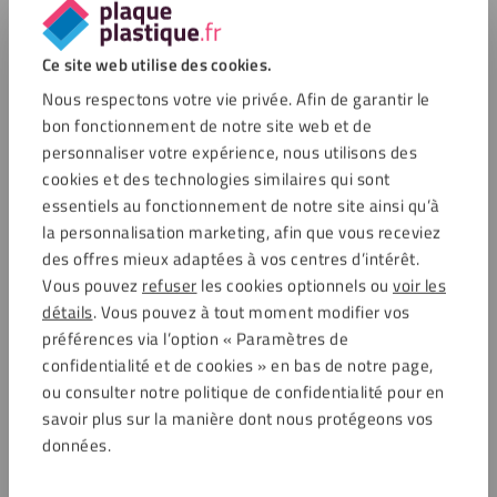
machines les réalisent avec une précision
millimétrique.
Ce site web utilise des cookies.
Passer la commande:
Vérifiez vos
Nous respectons votre vie privée. Afin de garantir le
informations, validez votre commande et nous
bon fonctionnement de notre site web et de
nous mettrons immédiatement au travail.
personnaliser votre expérience, nous utilisons des
Grâce à notre livraison rapide, vous pourrez
cookies et des technologies similaires qui sont
commencer votre projet de véranda sans
essentiels au fonctionnement de notre site ainsi qu’à
la personnalisation marketing, afin que vous receviez
attendre.
des offres mieux adaptées à vos centres d’intérêt.
Vous pouvez
refuser
les cookies optionnels ou
voir les
Questions fréquemment posées
détails
. Vous pouvez à tout moment modifier vos
préférences via l’option « Paramètres de
confidentialité et de cookies » en bas de notre page,
Quelle est la durée de vie du polycarbonate dans
ou consulter notre politique de confidentialité pour en
une véranda ?
savoir plus sur la manière dont nous protégeons vos
données.
L’isolation dépend-elle de l'épaisseur des plaques ?