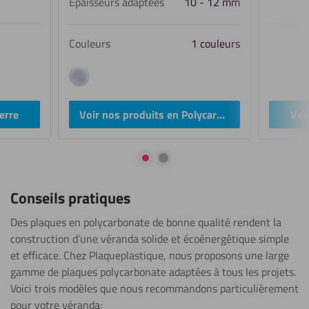
Épaisseurs adaptées
10 - 12 mm
Couleurs
1 couleurs
transparent
erre
Voir nos produits en Polycarbonate
Voi
Aller à la diapositive 1
Aller à la diapositive 2
Conseils pratiques
Des plaques en polycarbonate de bonne qualité rendent la
construction d’une véranda solide et écoénergétique simple
et efficace. Chez Plaqueplastique, nous proposons une large
gamme de plaques polycarbonate adaptées à tous les projets.
Voici trois modèles que nous recommandons particulièrement
pour votre véranda: