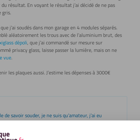
u résultat. En voyant le résultat j’ai décidé de ne pas
 gris.
0 que j’ai soudés dans mon garage en 4 modules séparés.
omblé aléatoirement les trous avec de l’aluminium brut, des
xiglass dépoli
, que j’ai commandé sur mesure sur
ommé privacy glass, laisse passer la lumière, mais on ne
se vue
.
tenir les plaques aussi. J’estime les dépenses à 3000€
le de savoir souder, je ne suis qu’amateur, j’ai eu
on. Contrairement à moi, je conseille d’aller faire
es modules étaient trop grands pour rentrer dans une