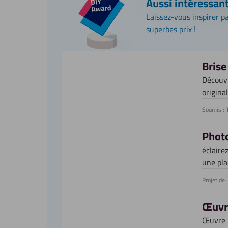
Aussi intéressan
Laissez-vous inspirer pa
superbes prix !
Brise
Découvr
origina
Soumis :
T
Photo
éclaire
une pla
Projet de :
Œuvre
Œuvre 