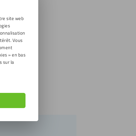
tre site web
ogies
sonnalisation
térêt. Vous
moment
kies » en bas
s sur la