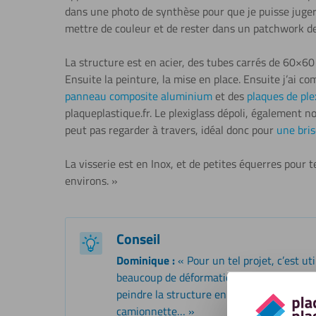
dans une photo de synthèse pour que je puisse juger d
mettre de couleur et de rester dans un patchwork de
La structure est en acier, des tubes carrés de 60×6
Ensuite la peinture, la mise en place. Ensuite j’ai c
panneau composite aluminium
et des
plaques de ple
plaqueplastique.fr. Le plexiglass dépoli, également n
peut pas regarder à travers, idéal donc pour
une bri
La visserie est en Inox, et de petites équerres pour 
environs. »
Conseil
Dominique :
« Pour un tel projet, c’est uti
beaucoup de déformations lors de la créati
peindre la structure en thermolaquage, m
camionnette… »