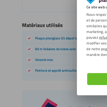
Ce site web u
Nous respect
et de person
Matériaux utilisés
similaires q
marketing, a
pouvez
refu
Plaque plexiglass GS dépoli translucide 4mm
modifier vos
de notre page
60 m linéaires de tubes acier
manière don
Visserie inox
Peinture et apprêt antirouille