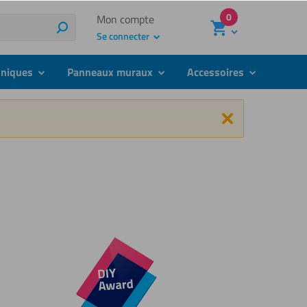
0
Mon compte
Rechercher
Se connecter
hniques
Panneaux muraux
Accessoires
submenu
submenu
submenu
Fermer