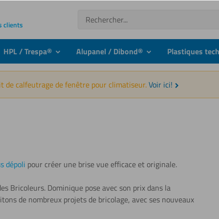
Recherche
s clients
HPL / Trespa®
Alupanel / Dibond®
Plastiques tec
nu
submenu
submenu
t de calfeutrage de fenêtre pour climatiseur.
Voir ici!
ss dépoli
pour créer une brise vue efficace et originale.
es Bricoleurs. Dominique pose avec son prix dans la
aitons de nombreux projets de bricolage, avec ses nouveaux