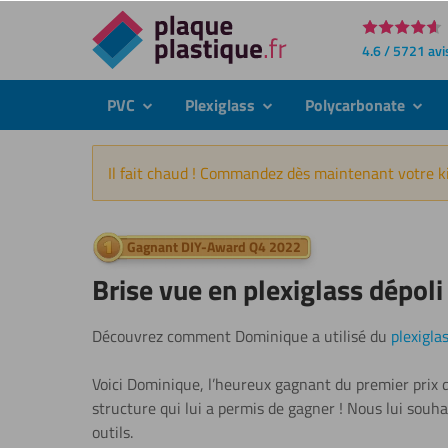
Directement
4.6 / 5721 avi
au
contenu
PVC
Plexiglass
Polycarbonate
submenu
submenu
subme
Il fait chaud ! Commandez dès maintenant votre ki
Gagnant DIY-Award Q4 2022
Brise vue en plexiglass dépoli
Découvrez comment Dominique a utilisé du
plexigla
Voici Dominique, l’heureux gagnant du premier prix d
structure qui lui a permis de gagner ! Nous lui souh
outils.