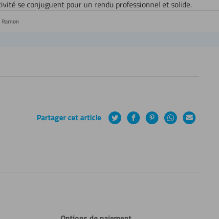
tivité se conjuguent pour un rendu professionnel et solide.
Ramon
Partager cet article
Twitter
Facebook
Pinterest
WhatsApp
Courrier
électroniq
Options de paiement