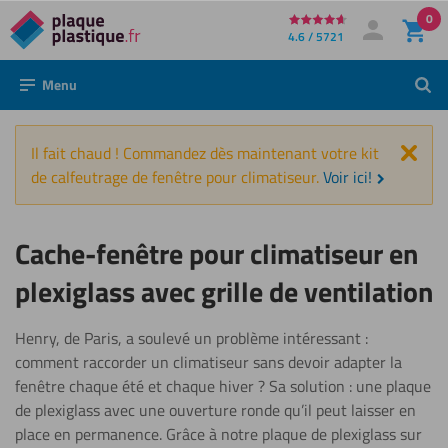
0
Directement
4.6 / 5721
Mon compte
Se connecter
au
Menu
Rech
contenu
Fer
Il fait chaud ! Commandez dès maintenant votre kit
de calfeutrage de fenêtre pour climatiseur.
Voir ici!
Cache-fenêtre pour climatiseur en
plexiglass avec grille de ventilation
Henry, de Paris, a soulevé un problème intéressant :
comment raccorder un climatiseur sans devoir adapter la
fenêtre chaque été et chaque hiver ? Sa solution : une plaque
de plexiglass avec une ouverture ronde qu’il peut laisser en
place en permanence. Grâce à notre plaque de plexiglass sur