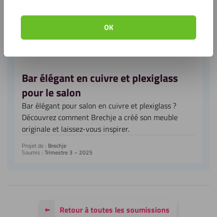
Banc de bateau moderne en HPL ? Lisez comment
Laurent a remplacé son ancien banc et trouvez de
OK
nouvelles idées.
Projet de :
Laurent
Soumis :
Trimestre 3 – 2025
Bar élégant en cuivre et plexiglass
pour le salon
Bar élégant pour salon en cuivre et plexiglass ?
Découvrez comment Brechje a créé son meuble
originale et laissez-vous inspirer.
Projet de :
Brechje
Soumis :
Trimestre 3 – 2025
Retour à toutes les soumissions