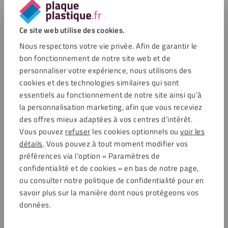
terme, l’effort en vaut la peine »
Ce site web utilise des cookies.
Nous respectons votre vie privée. Afin de garantir le
bon fonctionnement de notre site web et de
Autres DIY-Awards
personnaliser votre expérience, nous utilisons des
Laissez-vous inspirer par les participations aux
cookies et des technologies similaires qui sont
DIY-Awards des autres. Ou participez vous
essentiels au fonctionnement de notre site ainsi qu’à
aussi et tentez de remporter de superbes prix !
la personnalisation marketing, afin que vous receviez
des offres mieux adaptées à vos centres d’intérêt.
Affiches de jardin sans anneaux avec
Vous pouvez
refuser
les cookies optionnels ou
voir les
dos en plexiglas
détails
. Vous pouvez à tout moment modifier vos
préférences via l’option « Paramètres de
Vincent a eu une idée ingénieuse et créative pour
confidentialité et de cookies » en bas de notre page,
son jardin ! Il a créé de superbes posters de jardin …
ou consulter notre politique de confidentialité pour en
Projet de :
Vincent
savoir plus sur la manière dont nous protégeons vos
Soumis :
Trimestre 2 – 2021
données.
Banc de bateau moderne en HPL