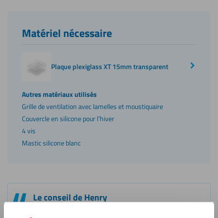
Matériel nécessaire
Plaque plexiglass XT 15mm transparent
Autres matériaux utilisés
Grille de ventilation avec lamelles et moustiquaire
Couvercle en silicone pour l’hiver
4 vis
Mastic silicone blanc
Le conseil de Henry
« Faites les choses bien dès le départ pour le long