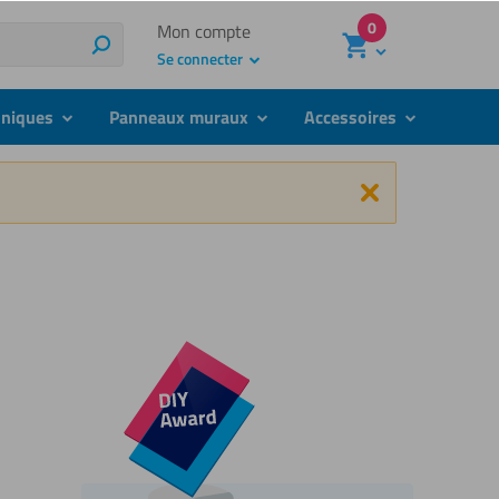
0
Mon compte
Rechercher
Se connecter
hniques
Panneaux muraux
Accessoires
submenu
submenu
submenu
Fermer