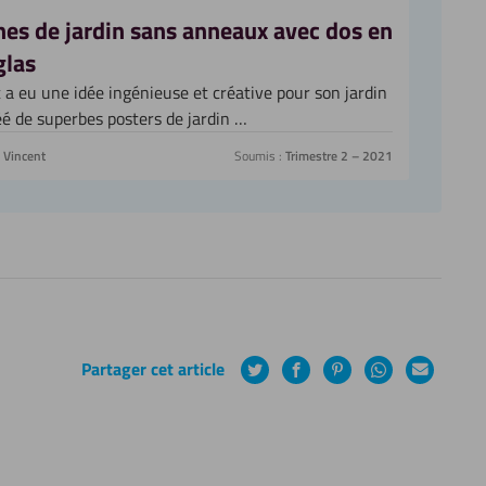
hes de jardin sans anneaux avec dos en
glas
 a eu une idée ingénieuse et créative pour son jardin
créé de superbes posters de jardin …
Vincent
Soumis :
Trimestre 2 – 2021
Partager cet article
Twitter
Facebook
Pinterest
WhatsApp
Courrier
électroniq