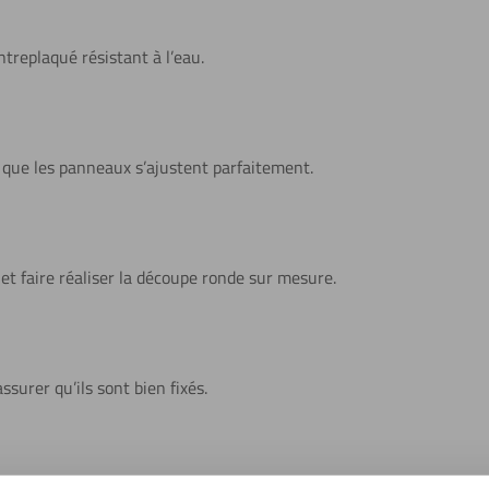
treplaqué résistant à l’eau.
que les panneaux s’ajustent parfaitement.
et faire réaliser la découpe ronde sur mesure.
ssurer qu’ils sont bien fixés.