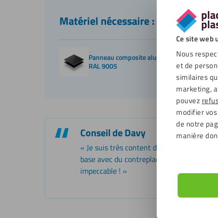
Matériel nécessaire :
Ce site web u
Nous respect
Panneau composite aluminium 3mm noir
et de person
RAL 9005
similaires q
marketing, a
pouvez
refu
modifier vos
de notre page
Conseil de Davy
manière don
« Je suis très content du résultat et de 
base avec du contreplaqué résistant à l’
impeccable ! »