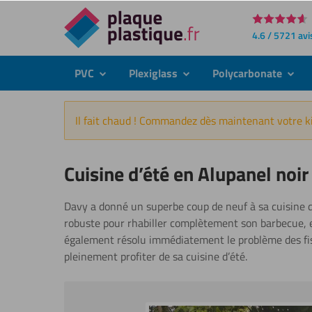
Directement
4.6 / 5721 avi
au
contenu
PVC
Plexiglass
Polycarbonate
submenu
submenu
subme
Il fait chaud ! Commandez dès maintenant votre ki
Cuisine d’été en Alupanel noi
Davy a donné un superbe coup de neuf à sa cuisine d’é
robuste pour rhabiller complètement son barbecue, e
également résolu immédiatement le problème des fis
pleinement profiter de sa cuisine d’été.