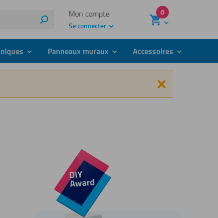
0
Mon compte
Rechercher
Se connecter
hniques
Panneaux muraux
Accessoires
submenu
submenu
submenu
Fermer