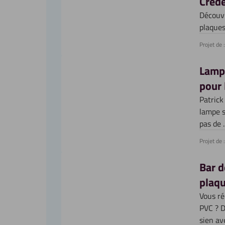
Créde
Découvr
plaques
Projet de :
Lamp
pour 
Patrick
lampe s
pas de
Projet de :
Bar d
plaq
Vous ré
PVC ? D
sien av