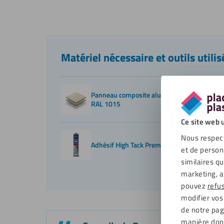
Matériel nécessaire et outils utilis
Panneau composite aluminium 3mm ivoire
RAL 1015
Ce site web u
Nous respect
Adhésif High Tack Premium H980
et de person
similaires q
marketing, a
pouvez
refu
modifier vos
de notre page
manière don