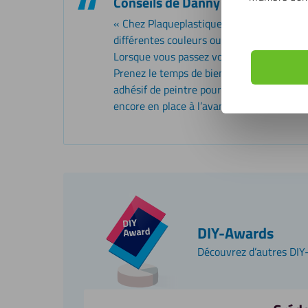
Conseils de Danny
« Chez Plaqueplastique, vous avez la poss
différentes couleurs ou matériaux. Pratiq
Lorsque vous passez votre commande défin
Prenez le temps de bien mesurer et de co
adhésif de peintre pour éviter les dommag
encore en place à l’avant. Cela évite les ra
DIY-Awards
Découvrez d’autres DI