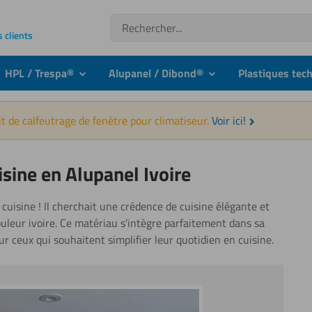
Recherche
s clients
HPL / Trespa®
Alupanel / Dibond®
Plastiques tec
nu
submenu
submenu
t de calfeutrage de fenêtre pour climatiseur.
Voir ici!
sine en Alupanel Ivoire
uisine ! Il cherchait une crédence de cuisine élégante et
leur ivoire. Ce matériau s’intègre parfaitement dans sa
our ceux qui souhaitent simplifier leur quotidien en cuisine.