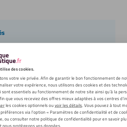
és
Matériaux
Mastic silicone Soudal RAL1015
Ruban de masquage
Outils
tilise des cookies.
Scie sauteuse
ons votre vie privée. Afin de garantir le bon fonctionnement de no
Meuleuse d’angle
naliser votre expérience, nous utilisons des cookies et des technol
Niveau à bulle
ui sont essentiels au fonctionnement de notre site ainsi qu’à la per
Spatule pour mastic
fin que vous receviez des offres mieux adaptées à vos centres d’in
ser
les cookies optionnels ou
voir les détails
. Vous pouvez à tout 
 préférences via l’option « Paramètres de confidentialité et de coo
, ou consulter notre politique de confidentialité pour en savoir plu
t nous protégeons vos données.