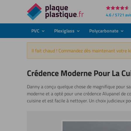
Directement
4.6 / 5721 avi
au
contenu
PVC
Plexiglass
Polycarbonate
submenu
submenu
subme
Il fait chaud ! Commandez dès maintenant votre ki
Crédence Moderne Pour La Cui
Danny a conçu quelque chose de magnifique pour sa c
moderne et a opté pour une crédence Alupanel de cou
cuisine et est facile à nettoyer. Un choix judicieux p