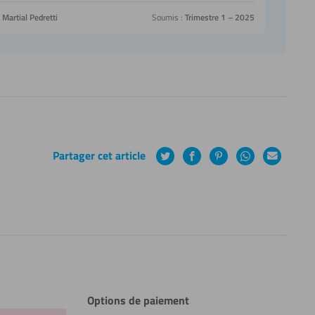
Martial Pedretti
Soumis :
Trimestre 1 – 2025
Partager cet article
Twitter
Facebook
Pinterest
WhatsApp
Courrier
électroniq
Options de paiement