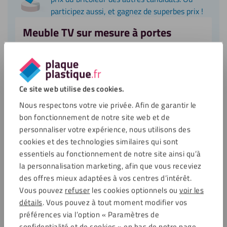
participez aussi, et gagnez de superbes prix !
Meuble TV sur mesure à portes
coulissantes en HPL
Découvrez comment Maxime a utilisé des panneaux
HPL pour son meuble TV / bibliothèque sur mesure :
Ce site web utilise des cookies.
Soumis :
Trimestre 4 – 2022
Nous respectons votre vie privée. Afin de garantir le
Caisson de transport en Alupanel
bon fonctionnement de notre site web et de
personnaliser votre expérience, nous utilisons des
Découvrez comment Yohan a réalisé son caisson en
cookies et des technologies similaires qui sont
Alupanel :
essentiels au fonctionnement de notre site ainsi qu’à
Projet de :
Yohan
la personnalisation marketing, afin que vous receviez
Soumis :
Trimestre 3 – 2022
des offres mieux adaptées à vos centres d’intérêt.
Vous pouvez
refuser
les cookies optionnels ou
voir les
Table basse pour projet Lego en
détails
. Vous pouvez à tout moment modifier vos
plexiglass
préférences via l’option « Paramètres de
Découvrez comment Corentin Bon-Marion a utilisé
confidentialité et de cookies » en bas de notre page,