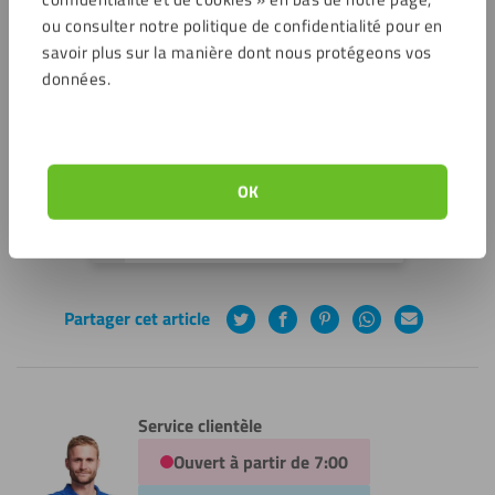
des plaques de plexiglass comme support pour son
ou consulter notre politique de confidentialité pour en
projet Lego.
savoir plus sur la manière dont nous protégeons vos
données.
Projet de :
Corentin
Soumis :
Trimestre 2 – 2023
OK
Retour à toutes les soumissions
Partager cet article
Twitter
Facebook
Pinterest
WhatsApp
Courrier
électronique
Service clientèle
Ouvert à partir de 7:00