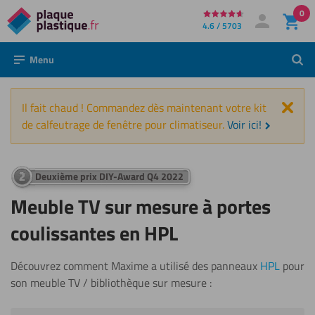
0
Directement
4.6 / 5703
Mon compte
Se connecter
au
Menu
Rech
contenu
Fer
Il fait chaud ! Commandez dès maintenant votre kit
de calfeutrage de fenêtre pour climatiseur.
Voir ici!
Deuxième prix DIY-Award Q4 2022
Meuble TV sur mesure à portes
coulissantes en HPL
Découvrez comment Maxime a utilisé des panneaux
HPL
pour
son meuble TV / bibliothèque sur mesure :