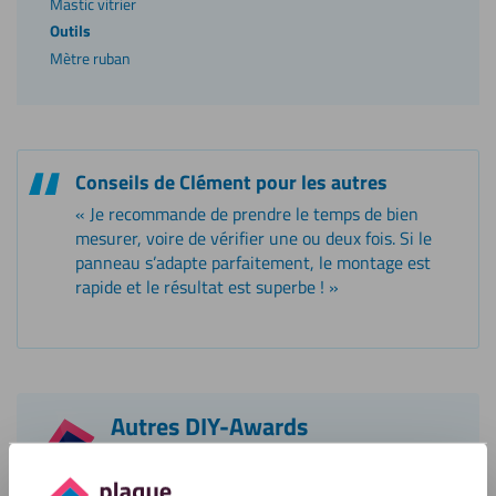
Mastic vitrier
Outils
Mètre ruban
Conseils de Clément pour les autres
« Je recommande de prendre le temps de bien
mesurer, voire de vérifier une ou deux fois. Si le
panneau s’adapte parfaitement, le montage est
rapide et le résultat est superbe ! »
Autres DIY-Awards
Laissez-vous inspirer par les candidatures des
autres au DIY-Awards. Ou participez vous