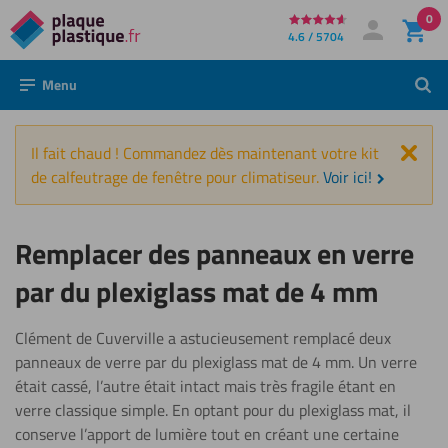
0
Directement
4.6 / 5704
Mon compte
Se connecter
au
Menu
Rech
contenu
Fer
Il fait chaud ! Commandez dès maintenant votre kit
de calfeutrage de fenêtre pour climatiseur.
Voir ici!
Remplacer des panneaux en verre
par du plexiglass mat de 4 mm
Clément de Cuverville a astucieusement remplacé deux
panneaux de verre par du plexiglass mat de 4 mm. Un verre
était cassé, l’autre était intact mais très fragile étant en
verre classique simple. En optant pour du plexiglass mat, il
conserve l’apport de lumière tout en créant une certaine