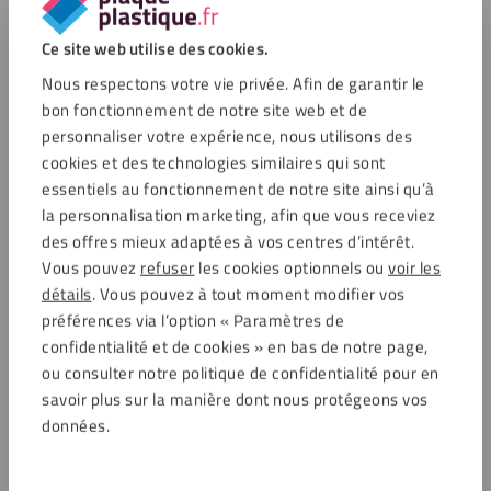
aussi et tentez de remporter de superbes prix !
Ce site web utilise des cookies.
Remplacer des panneaux en verre par
Nous respectons votre vie privée. Afin de garantir le
du plexiglass mat de 4 mm
bon fonctionnement de notre site web et de
Remplacer des panneaux en verre par du plexiglass
personnaliser votre expérience, nous utilisons des
mat de 4 mm ? Découvrez comment Clément a
cookies et des technologies similaires qui sont
réalisé le projet avec succès et inspirez-vous-en.
essentiels au fonctionnement de notre site ainsi qu’à
Soumis :
Trimestre 1 – 2026
la personnalisation marketing, afin que vous receviez
des offres mieux adaptées à vos centres d’intérêt.
Création de vitres en plexiglass pour
Vous pouvez
refuser
les cookies optionnels ou
voir les
détails
. Vous pouvez à tout moment modifier vos
une porte en bois
préférences via l’option « Paramètres de
Découvrez comment Henrique a utilisé du plexiglass
confidentialité et de cookies » en bas de notre page,
pour faire des vitres dans des portes :
ou consulter notre politique de confidentialité pour en
Projet de :
Henrique
savoir plus sur la manière dont nous protégeons vos
Soumis :
Trimestre 1 – 2023
données.
Buffet multifonctionnel avec portes