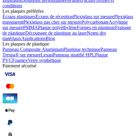
inspiration
Solutions personnalisées
Panier
Facture
Termes et
conditions
Les plaques préférées
Écrans plastiques
Écrans de réception
Plexiglass sur mesure
Plexiglass
transparent
Plexiglass pas cher sur mesure
Polycarbonate
Acrylique
sur mesure
PMMA
Plaque polyéthylène
Formes en plastique
Fraisage
de plastique
Découpage de plastique au laser
Noms des
matériaux
Applications
Blog
Les plaques de plastique
Panneau Composite Aluminium
Plastique technique
Panneau
Trespa® sur mesure
Lexan
Panneau stratifié HPL
Plaque
PVC
Foamex
Verre synthétique
Paiement sécurisé