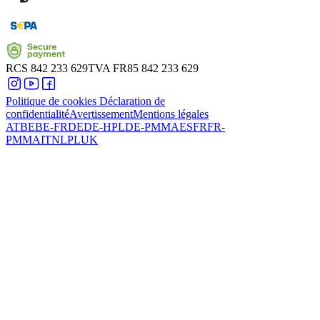
RCS
842 233 629
TVA
FR85 842 233 629
Politique de cookies
Déclaration de
confidentialité
Avertissement
Mentions légales
AT
BE
BE-FR
DE
DE-HPL
DE-PMMA
ES
FR
FR-
PMMA
IT
NL
PL
UK