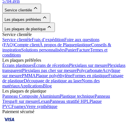
5704 avis
Service clientèle
Les plaques préférées
Les plaques de plastique
Service clientèle
Service clientèle
Frais d’expédition
Foire aux questions
(FAQ)
Compte client
À propos de Plaqueplastique
Conseils &
inspiration
Solutions personnalisées
Panier
Facture
Termes et
conditions
Les plaques préférées
Écrans plastiques
Écrans de réception
Plexiglass sur mesure
Plexiglass
transparent
Plexiglass pas cher sur mesure
Polycarbonate
Acrylique
sur mesure
PMMA
Plaque polyéthylène
Formes en plastique
Fraisage
de plastique
Découpage de plastique au laser
Noms des
matériaux
Applications
Blog
Les plaques de plastique
Panneau Composite Aluminium
Plastique technique
Panneau
Trespa® sur mesure
Lexan
Panneau stratifié HPL
Plaque
PVC
Foamex
Verre synthétique
Paiement sécurisé