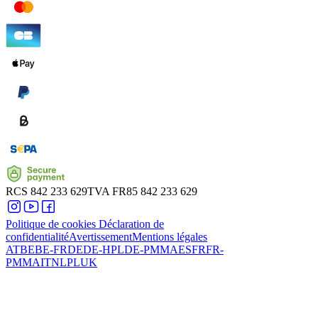
RCS
842 233 629
TVA
FR85 842 233 629
Politique de cookies
Déclaration de
confidentialité
Avertissement
Mentions légales
AT
BE
BE-FR
DE
DE-HPL
DE-PMMA
ES
FR
FR-
PMMA
IT
NL
PL
UK