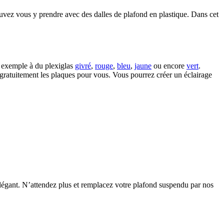
uvez vous y prendre avec des dalles de plafond en plastique. Dans cet
 exemple à du plexiglas
givré
,
rouge
,
bleu
,
jaune
ou encore
vert
.
gratuitement les plaques pour vous. Vous pourrez créer un éclairage
légant. N’attendez plus et remplacez votre plafond suspendu par nos