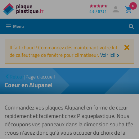
0
Directement
4.6 / 5721
Mon compte
Se connecter
au
Menu
Rech
contenu
Fer
Il fait chaud ! Commandez dès maintenant votre kit
de calfeutrage de fenêtre pour climatiseur.
Voir ici!
Coeur
|
en
Retour
|
Page d'accueil
Alupanel
Coeur en Alupanel
Commandez vos plaques Alupanel en forme de cœur
rapidement et facilement chez Plaqueplastique. Nous
découpons vos panneaux dans la dimension souhaitée
: vous n’avez donc qu’à vous occuper du choix de la