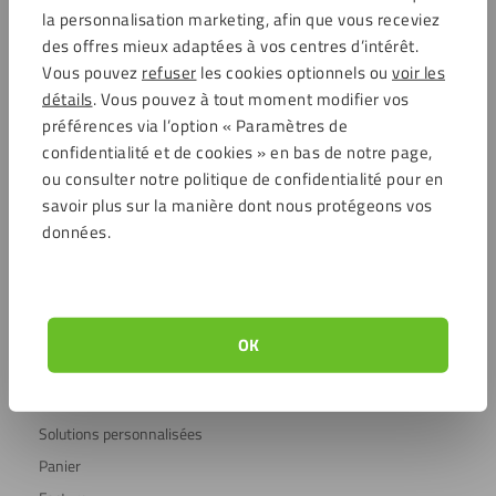
la personnalisation marketing, afin que vous receviez
Commentaires
des offres mieux adaptées à vos centres d’intérêt.
Vous pouvez
refuser
les cookies optionnels ou
voir les
détails
. Vous pouvez à tout moment modifier vos
4.6 / 5721 avis clients
Achats sécurisés
préférences via l’option « Paramètres de
confidentialité et de cookies » en bas de notre page,
ou consulter notre politique de confidentialité pour en
savoir plus sur la manière dont nous protégeons vos
Service clientèle
données.
Service clientèle
Frais d’expédition
Foire aux questions (FAQ)
Compte client
OK
À propos de Plaqueplastique
Conseils & inspiration
Solutions personnalisées
Panier