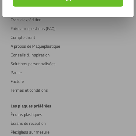
Service clientèle
Service clientèle
Frais d’expédition
Foire aux questions (FAQ)
Compte client
À propos de Plaqueplastique
Conseils & inspiration
Solutions personnalisées
Panier
Facture
Termes et conditions
Les plaques préférées
Écrans plastiques
Écrans de réception
Plexiglass sur mesure