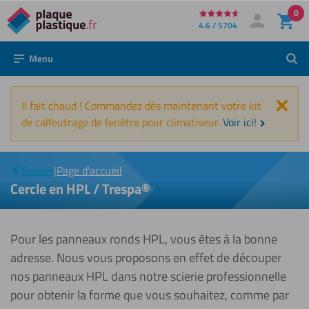
0
Directement
4.6 / 5704
Mon compte
Se connecter
au
Menu
Rech
contenu
Fer
Il fait chaud ! Commandez dès maintenant votre kit
de calfeutrage de fenêtre pour climatiseur.
Voir ici!
Cercle
en HPL
|
Retour
|
Page d'accueil
/
Trespa®
Cercle en HPL / Trespa®
Pour les panneaux ronds HPL, vous êtes à la bonne
adresse. Nous vous proposons en effet de découper
nos panneaux HPL dans notre scierie professionnelle
pour obtenir la forme que vous souhaitez, comme par