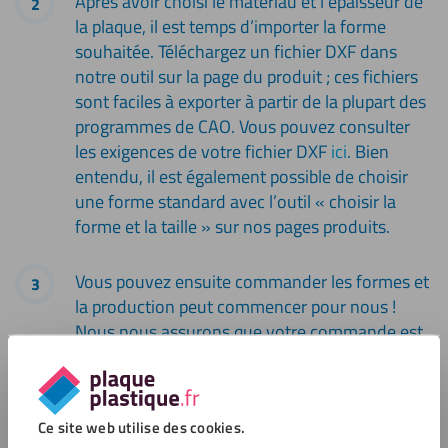
Après avoir choisi le matériau et l’épaisseur de
la plaque, il est temps d’importer la forme
souhaitée. Téléchargez un fichier DXF dans
notre outil sur la page du produit ; ces fichiers
sont faciles à exporter à partir de la plupart des
programmes de CAO. Vous pouvez consulter
les exigences de votre fichier DXF
ici
. Bien
entendu, il est également possible de choisir
une forme standard avec l’outil « choisir la
forme et la taille » sur nos pages produits.
Vous pouvez ensuite commander les formes et
la production peut commencer pour nous !
Nous nous assurons que votre commande est
emballée avec soin pour être expédiée et livrée
à l’adresse souhaitée.
Ce site web utilise des cookies.