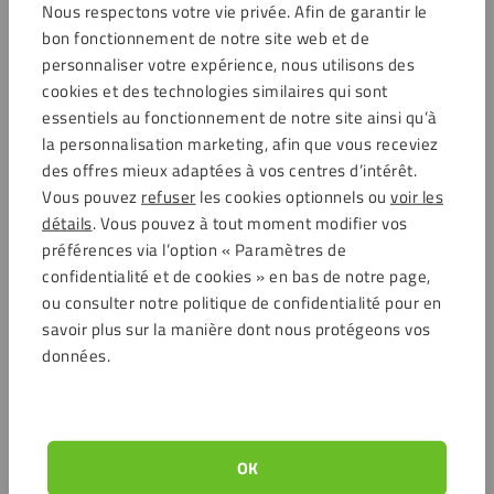
Pourquoi laisser les plaques HPL être
Nous respectons votre vie privée. Afin de garantir le
fraisées chez Plaqueplastique ?
bon fonctionnement de notre site web et de
personnaliser votre expérience, nous utilisons des
Chez Plaqueplastique, ne vous embêtez pas avec des
cookies et des technologies similaires qui sont
demandes de devis et d’éternels allers-retours par courriel.
essentiels au fonctionnement de notre site ainsi qu’à
la personnalisation marketing, afin que vous receviez
Téléchargez simplement votre fichier DXF et
des offres mieux adaptées à vos centres d’intérêt.
commandez !
Vous pouvez
refuser
les cookies optionnels ou
voir les
Idéal pour les petites séries ou les prototypes.
détails
. Vous pouvez à tout moment modifier vos
Commandez directement et faites-vous livrer
préférences via l’option « Paramètres de
rapidement.
confidentialité et de cookies » en bas de notre page,
ou consulter notre politique de confidentialité pour en
De plus, la
durabilité
est d’une importance capitale pour
savoir plus sur la manière dont nous protégeons vos
nous, et chaque jour, nous faisons de notre mieux pour en
données.
faire un peu plus.
OK
Service clientèle