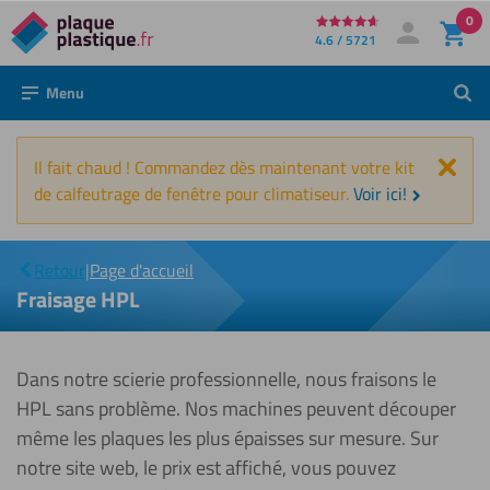
0
Directement
4.6 / 5721
Mon compte
Se connecter
au
Menu
Rech
contenu
Fer
Il fait chaud ! Commandez dès maintenant votre kit
de calfeutrage de fenêtre pour climatiseur.
Voir ici!
Fraisage
|
Retour
|
Page d'accueil
HPL
Fraisage HPL
Dans notre scierie professionnelle, nous fraisons le
HPL sans problème. Nos machines peuvent découper
même les plaques les plus épaisses sur mesure. Sur
notre site web, le prix est affiché, vous pouvez