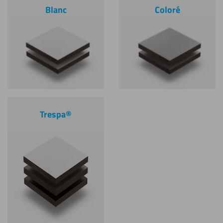
Blanc
Coloré
Trespa®