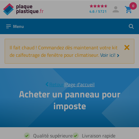
0
Directement
4.6 / 5721
Mon compte
Se connecter
au
Menu
Rech
contenu
Fer
Il fait chaud ! Commandez dès maintenant votre kit
de calfeutrage de fenêtre pour climatiseur.
Voir ici!
Acheter
un
|
panneau
Retour
|
Page d'accueil
pour
Acheter un panneau pour
imposte
imposte
Qualité supérieure
Livraison rapide