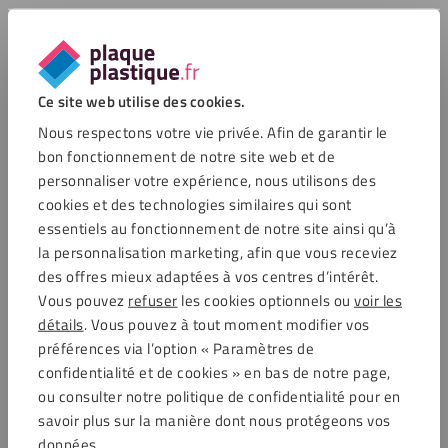
HPL
Le
HPL
est un matériau résistant à l’humidité,
particulièrement robuste et doté d’un aspect moderne et
épuré. Il convient parfaitement aux environnements soumis à
Ce site web utilise des cookies.
des variations de température et conserve ses performances
Nous respectons votre vie privée. Afin de garantir le
même dans des conditions exigeantes.
bon fonctionnement de notre site web et de
personnaliser votre expérience, nous utilisons des
cookies et des technologies similaires qui sont
Plexiglass
essentiels au fonctionnement de notre site ainsi qu’à
Vous souhaitez tamiser la lumière sans l’occulter totalement?
la personnalisation marketing, afin que vous receviez
Le
plexiglas
est alors un choix idéal. Léger et esthétique, il
des offres mieux adaptées à vos centres d’intérêt.
permet de diffuser la lumière tout en préservant l’intimité. Ce
Vous pouvez
refuser
les cookies optionnels ou
voir les
matériau convient particulièrement aux salles de bain et aux
détails
. Vous pouvez à tout moment modifier vos
pièces où la luminosité reste essentielle. La découpe est
préférences via l’option « Paramètres de
réalisée sur mesure: aucune intervention n’est nécessaire de
confidentialité et de cookies » en bas de notre page,
votre côté.
ou consulter notre politique de confidentialité pour en
savoir plus sur la manière dont nous protégeons vos
données.