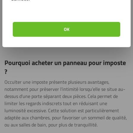
Alupanel
L’
Alupanel
combine les avantages d’un plastique robuste avec
une couche extérieure en aluminium. Le résultat? Une plaque
légère et solide au look épuré. Disponible en plusieurs
OK
couleurs et finitions, l’Alupanel s’intègre parfaitement aux
intérieurs contemporains comme aux espaces professionnels.
Pourquoi acheter un panneau pour imposte
?
Occulter une imposte présente plusieurs avantages,
notamment pour préserver l’intimité lorsqu’elle se situe au-
dessus d’une porte séparant deux pièces. Cela permet de
limiter les regards indiscrets tout en réduisant une
luminosité excessive. Cette solution est particulièrement
adaptée aux chambres, pour favoriser un sommeil de qualité,
ou aux salles de bain, pour plus de tranquillité.