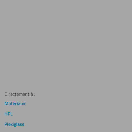
Choix
durable
Plaque plexiglass GS dépoli
Panneau Dibond® blanc 3mm
noir 3mm
RAL 9003
19,97
€
30,44
€
TTC
TTC
Directement à :
Matériaux
HPL
Plexiglass