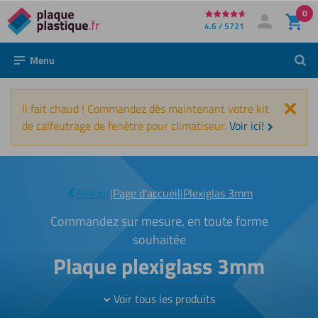
0
Directement
4.6 / 5721
Mon compte
Se connecter
au
Menu
Rech
contenu
Fer
Il fait chaud ! Commandez dès maintenant votre kit
de calfeutrage de fenêtre pour climatiseur.
Voir ici!
Page
|
Retour
|
Page d'accueil
|
Plexiglas 3mm
3
Commandez sur mesure, en toute forme
souhaitée
Plaque plexiglass 3mm
Voir tous les produits