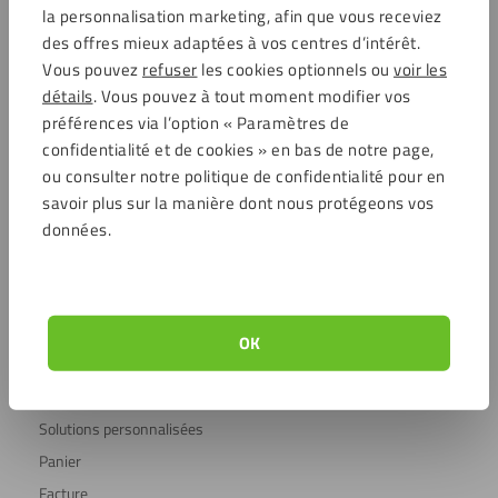
la personnalisation marketing, afin que vous receviez
Commentaires
des offres mieux adaptées à vos centres d’intérêt.
Vous pouvez
refuser
les cookies optionnels ou
voir les
détails
. Vous pouvez à tout moment modifier vos
4.6 / 5721 avis clients
Achats sécurisés
préférences via l’option « Paramètres de
confidentialité et de cookies » en bas de notre page,
ou consulter notre politique de confidentialité pour en
savoir plus sur la manière dont nous protégeons vos
Service clientèle
données.
Service clientèle
Frais d’expédition
Foire aux questions (FAQ)
Compte client
OK
À propos de Plaqueplastique
Conseils & inspiration
Solutions personnalisées
Panier
Facture