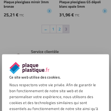
Plaque plexiglass miroir 3mm
Plaque plexiglass GS dépoli
bronze
blanc opale 5mm
25,21
€
31,96
€
TTC
TTC
←
1
2
3
Service clientèle
Ouvert lundi de 7:00
Service clientèle
Ce site web utilise des cookies.
Nous respectons votre vie privée. Afin de garantir le
bon fonctionnement de notre site web et de
Options de paiement
personnaliser votre expérience, nous utilisons des
cookies et des technologies similaires qui sont
essentiels au fonctionnement de notre site ainsi qu’à