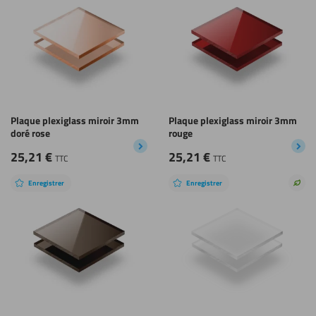
Plaque plexiglass miroir 3mm
Plaque plexiglass miroir 3mm
doré rose
rouge
25,21
€
25,21
€
TTC
TTC
Enregistrer
Enregistrer
Choi
dura