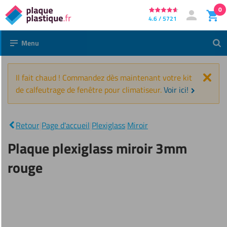
0
Directement
4.6 / 5721
Mon compt
Se connecter
au
Menu
Rec
contenu
Fer
Il fait chaud ! Commandez dès maintenant votre kit
de calfeutrage de fenêtre pour climatiseur.
Voir ici!
Plaque
plexiglass
|
miroir
Retour
|
Page d'accueil
|
Plexiglass
|
Miroir
3mm
rouge
Plaque plexiglass miroir 3mm
rouge