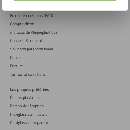
Frais d’expédition
Foire aux questions (FAQ)
Compte client
À propos de Plaqueplastique
Conseils & inspiration
Solutions personnalisées
Panier
Facture
Termes et conditions
Les plaques préférées
Écrans plastiques
Écrans de réception
Plexiglass sur mesure
Plexiglass transparent