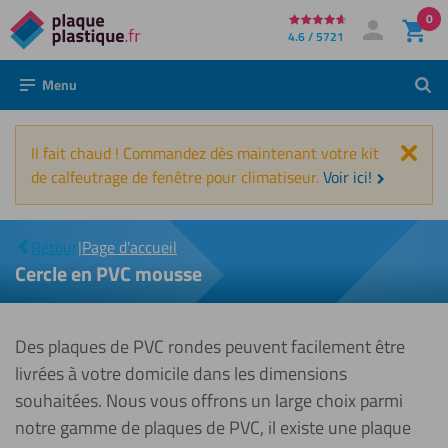
0
Directement
4.6 / 5721
Mon compte
Se connecter
au
Menu
Rech
contenu
Fer
Il fait chaud ! Commandez dès maintenant votre kit
de calfeutrage de fenêtre pour climatiseur.
Voir ici!
Cercle
|
en PVC
Retour
|
Page d'accueil
mousse
Cercle en PVC mousse
Des plaques de PVC rondes peuvent facilement être
livrées à votre domicile dans les dimensions
souhaitées. Nous vous offrons un large choix parmi
notre gamme de plaques de PVC, il existe une plaque