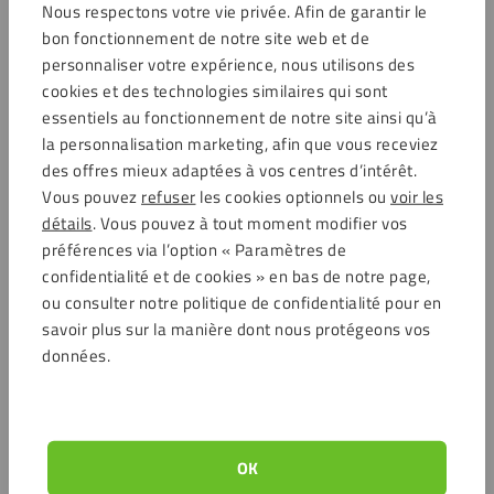
Nous respectons votre vie privée. Afin de garantir le
Ouvert lundi de 7:00
bon fonctionnement de notre site web et de
personnaliser votre expérience, nous utilisons des
Service clientèle
cookies et des technologies similaires qui sont
essentiels au fonctionnement de notre site ainsi qu’à
la personnalisation marketing, afin que vous receviez
des offres mieux adaptées à vos centres d’intérêt.
Options de paiement
Vous pouvez
refuser
les cookies optionnels ou
voir les
détails
. Vous pouvez à tout moment modifier vos
préférences via l’option « Paramètres de
confidentialité et de cookies » en bas de notre page,
Commentaires
ou consulter notre politique de confidentialité pour en
savoir plus sur la manière dont nous protégeons vos
4.6 / 5721 avis clients
données.
Achats sécurisés
Service clientèle
OK
Service clientèle