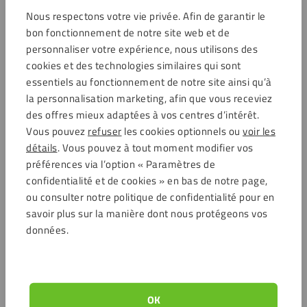
Service clientèle
Nous respectons votre vie privée. Afin de garantir le
bon fonctionnement de notre site web et de
Ouvert demain à partir de 7:00
personnaliser votre expérience, nous utilisons des
Service clientèle
cookies et des technologies similaires qui sont
essentiels au fonctionnement de notre site ainsi qu’à
la personnalisation marketing, afin que vous receviez
des offres mieux adaptées à vos centres d’intérêt.
Vous pouvez
refuser
les cookies optionnels ou
voir les
Options de paiement
détails
. Vous pouvez à tout moment modifier vos
préférences via l’option « Paramètres de
confidentialité et de cookies » en bas de notre page,
ou consulter notre politique de confidentialité pour en
Commentaires
savoir plus sur la manière dont nous protégeons vos
données.
4.6 / 5704 avis clients
Achats sécurisés
OK
Service clientèle