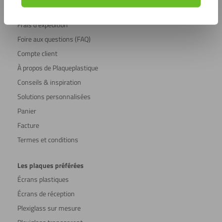
Service clientèle
Frais d’expédition
Foire aux questions (FAQ)
Compte client
À propos de Plaqueplastique
Conseils & inspiration
Solutions personnalisées
Panier
Facture
Termes et conditions
Les plaques préférées
Écrans plastiques
Écrans de réception
Plexiglass sur mesure