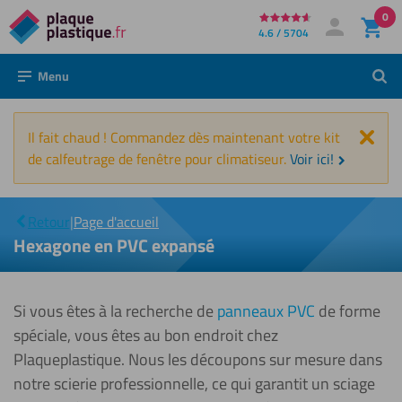
0
Directement
4.6 / 5704
Mon compte
Se connecter
au
Menu
Rech
contenu
Fer
Il fait chaud ! Commandez dès maintenant votre kit
de calfeutrage de fenêtre pour climatiseur.
Voir ici!
Hexagone
|
en PVC
Retour
|
Page d'accueil
expansé
Hexagone en PVC expansé
Si vous êtes à la recherche de
panneaux PVC
de forme
spéciale, vous êtes au bon endroit chez
Plaqueplastique. Nous les découpons sur mesure dans
notre scierie professionnelle, ce qui garantit un sciage