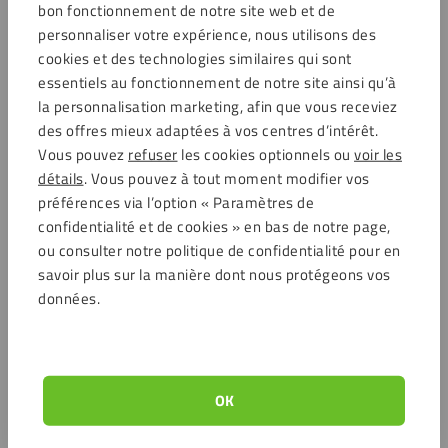
bon fonctionnement de notre site web et de
Service clientèle
personnaliser votre expérience, nous utilisons des
cookies et des technologies similaires qui sont
essentiels au fonctionnement de notre site ainsi qu’à
la personnalisation marketing, afin que vous receviez
Options de paiement
des offres mieux adaptées à vos centres d’intérêt.
Vous pouvez
refuser
les cookies optionnels ou
voir les
détails
. Vous pouvez à tout moment modifier vos
préférences via l’option « Paramètres de
Commentaires
confidentialité et de cookies » en bas de notre page,
ou consulter notre politique de confidentialité pour en
4.6 / 5721 avis clients
savoir plus sur la manière dont nous protégeons vos
Achats sécurisés
données.
Service clientèle
Service clientèle
OK
Frais d’expédition