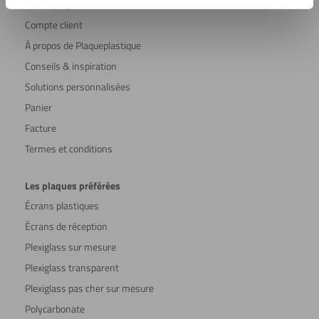
Foire aux questions (FAQ)
Compte client
À propos de Plaqueplastique
Conseils & inspiration
Solutions personnalisées
Panier
Facture
Termes et conditions
Les plaques préférées
Écrans plastiques
Écrans de réception
Plexiglass sur mesure
Plexiglass transparent
Plexiglass pas cher sur mesure
Polycarbonate