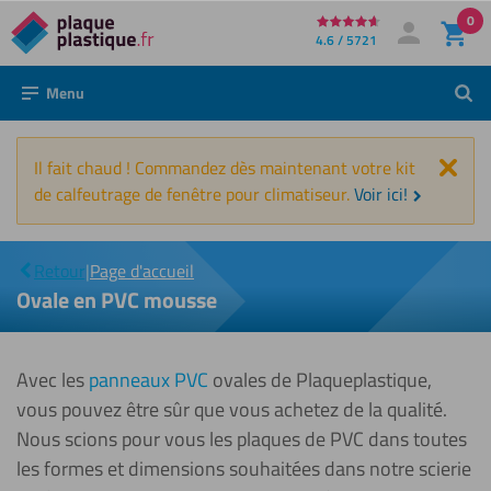
0
Directement
4.6 / 5721
Mon compte
Se connecter
au
Menu
Rech
contenu
Fer
Il fait chaud ! Commandez dès maintenant votre kit
de calfeutrage de fenêtre pour climatiseur.
Voir ici!
Ovale
|
en PVC
Retour
|
Page d'accueil
mousse
Ovale en PVC mousse
Avec les
panneaux PVC
ovales de Plaqueplastique,
vous pouvez être sûr que vous achetez de la qualité.
Nous scions pour vous les plaques de PVC dans toutes
les formes et dimensions souhaitées dans notre scierie