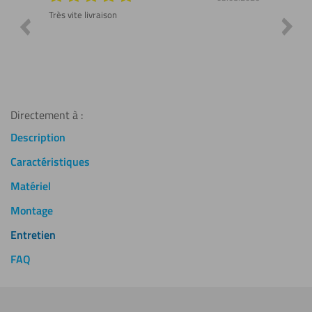
 ne pas
Très vite livraison
Demand
valida
Top ! J
mesure,
Directement à :
Description
Caractéristiques
Matériel
Montage
Entretien
FAQ