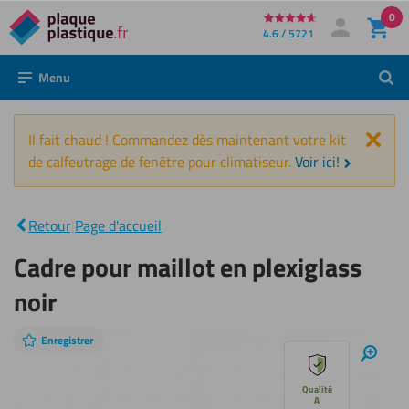
0
Directement
4.6 / 5721
Mon compte
Se connecter
au
Menu
Rech
contenu
Fer
Il fait chaud ! Commandez dès maintenant votre kit
de calfeutrage de fenêtre pour climatiseur.
Voir ici!
Cadre
pour
maillot
|
Retour
|
Page d'accueil
en
plexiglass
Cadre pour maillot en plexiglass
noir
noir
Enregistrer
Sauter
Zoom
avant
le
Qualité
A