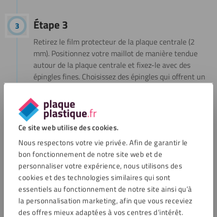
Étape 3
Retirez le film protecteur de la plaque centrale (2
mm). Positionnez votre maillot de manière tendue
autour de la plaque centrale et fixez-le avec des
épingles fines. Choisissez des épingles qui offrent un
bon maintien sans abîmer le tissu. Vérifiez que le
maillot est positionné exactement comme vous le
souhaitez. Satisfait ? Posez la plaque centrale, face
visible vers le bas, dans la plaque cadre.
Ce site web utilise des cookies.
Nous respectons votre vie privée. Afin de garantir le
bon fonctionnement de notre site web et de
personnaliser votre expérience, nous utilisons des
cookies et des technologies similaires qui sont
essentiels au fonctionnement de notre site ainsi qu’à
la personnalisation marketing, afin que vous receviez
des offres mieux adaptées à vos centres d’intérêt.