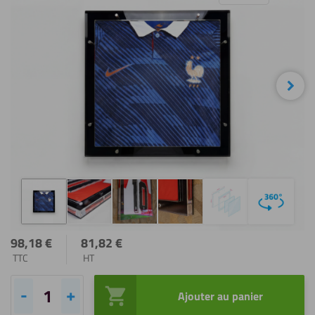
diaporama
Sui
98,18
€
81,82
€
TTC
HT
Ajouter au panier
quantité