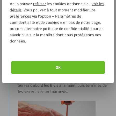
Vous pouvez
refuser
les cookies optionnels ou
voir les
détails
. Vous pouvez à tout moment modifier vos
préférences via l’option « Paramètres de
confidentialité et de cookies » en bas de notre page,
Étape 4
ou consulter notre politique de confidentialité pour en
savoir plus sur la manière dont nous protégeons vos
Retirez le film protecteur des deux côtés de la plaque
données.
arrière et posez-la sur les 8 douilles des vis à livre sur
la plaque cadre. Faites attention à l’orientation de
l’œillet de suspension en forme de goutte : le côté
étroit est dirigé à l’opposé de vous, et sera en haut
une fois accroché. Vérifiez une dernière fois que le
OK
maillot est bien positionné autour de la plaque
centrale. Si tout est correct, vissez la plaque arrière.
Serrez d’abord les 8 vis à la main, puis terminez de
les serrer avec un tournevis.