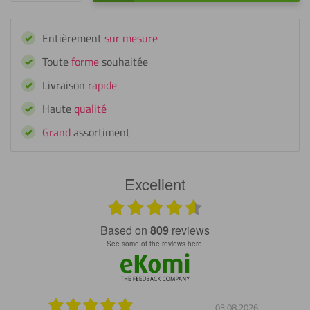
de
Cadre
Entièrement
sur mesure
pour
maillot
Toute
forme
souhaitée
en
Livraison
rapide
plexiglass
noir
Haute
qualité
Grand
assortiment
Excellent
based on
809
reviews
see some of the reviews here.
7.2026
03.08.2026