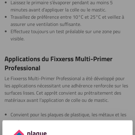
Laissez le primaire s’évaporer pendant au moins 5
minutes avant d’appliquer la colle ou le mastic.
Travaillez de préférence entre 10°C et 25°C et veillez à
assurer une ventilation suffisante.
Effectuez toujours un test préalable sur une zone peu
visible.
Applications du Fixxerss Multi-Primer
Professional
Le Fixxerss Multi-Primer Professional a été développé pour
les applications nécessitant une adhérence renforcée sur les
surfaces lisses. Cet apprêt convient au prétraitement des
matériaux avant l’application de colle ou de mastic.
Convient pour les plaques de plastique, les métaux et les
surfaces peintes.
Convient aux applications dans les secteurs de la publicité