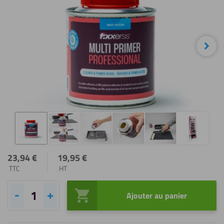
Sui
23,94
€
19,95
€
TTC
HT
Ajouter au panier
quantité
de