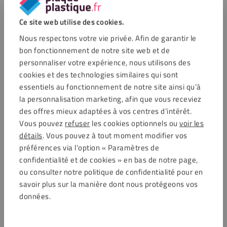
et de la signalétique, de la carrosserie, de la
transformation des plastiques et de l’aménagement
Ce site web utilise des cookies.
intérieur.
Nous respectons votre vie privée. Afin de garantir le
Convient également pour l’automobile, la construction
bon fonctionnement de notre site web et de
d’affichage, la rénovation et les applications de
personnaliser votre expérience, nous utilisons des
construction.
cookies et des technologies similaires qui sont
Fonctionne bien en combinaison avec divers adhésifs de
essentiels au fonctionnement de notre site ainsi qu’à
construction, adhésifs acryliques et mastics MS polymère.
la personnalisation marketing, afin que vous receviez
Idéal lorsque vous so
des offres mieux adaptées à vos centres d’intérêt.
Vous pouvez
refuser
les cookies optionnels ou
voir les
Questions fréquemment posées
détails
. Vous pouvez à tout moment modifier vos
préférences via l’option « Paramètres de
confidentialité et de cookies » en bas de notre page,
Le primer fonctionne-t-il aussi comme nettoyant ?
ou consulter notre politique de confidentialité pour en
savoir plus sur la manière dont nous protégeons vos
Ce multi-primer convient-il à tous les plastiques ?
données.
Puis-je également utiliser le primaire sur des