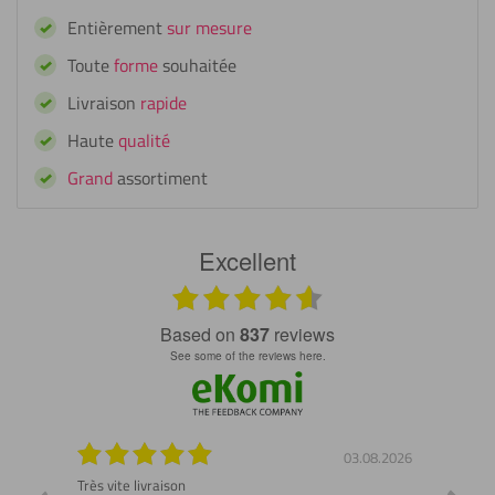
Fixxerss
Entièrement
sur mesure
Multi-
Primer
Toute
forme
souhaitée
Professional
Livraison
rapide
Haute
qualité
Grand
assortiment
Excellent
based on
837
reviews
see some of the reviews here.
7.2026
03.08.2026
 ne pas
Très vite livraison
Demand