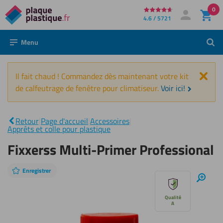
0
Directement
4.6 / 5721
Mon compte
Se connecter
au
Menu
Rech
contenu
Fer
Il fait chaud ! Commandez dès maintenant votre kit
de calfeutrage de fenêtre pour climatiseur.
Voir ici!
Fixxerss
Multi-
Retour
|
Page d'accueil
|
Accessoires
|
|
Primer
Apprêts et colle pour plastique
Professional
Fixxerss Multi-Primer Professional
Enregistrer
Sauter
Zoom
avant
le
Qualité
A
diaporama