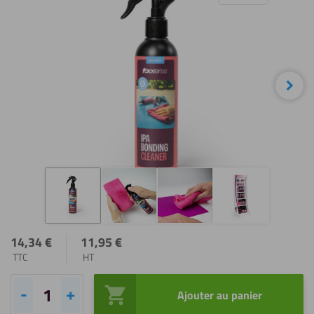
diaporama
Sui
14,34
€
11,95
€
TTC
HT
Ajouter au panier
quantité