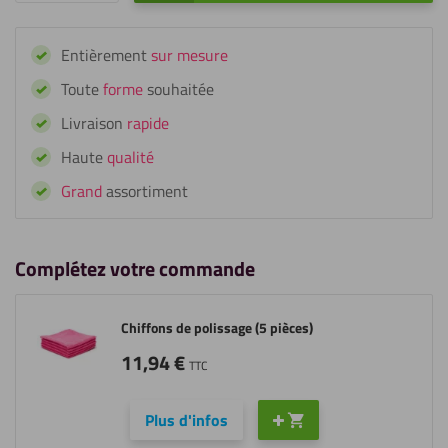
de
Fixxerss
Entièrement
sur mesure
Nettoyant
Dégraissant
Toute
forme
souhaitée
IPA
Livraison
rapide
Haute
qualité
Grand
assortiment
Complétez votre commande
Chiffons de polissage (5 pièces)
11,94
€
TTC
Plus d'infos