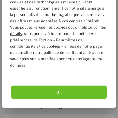
cookies et des technologies similaires qui sont
s’utilise dans de nombreuses applications professionnelles et
essentiels au fonctionnement de notre site ainsi qu’à
pratiques.
la personnalisation marketing, afin que vous receviez
des offres mieux adaptées à vos centres d’intérêt.
Idéal comme prétraitement avant l’application de colles,
Vous pouvez
refuser
les cookies optionnels ou
voir les
mastics, apprêts et rubans adhésifs double face.
détails
. Vous pouvez à tout moment modifier vos
Utilisable sur les plaques en plastique, les métaux, le verre
préférences via l’option « Paramètres de
traditionnel et les composites.
confidentialité et de cookies » en bas de notre page,
Parfait pour la signalétique, le bâtiment, l’automobile, la
ou consulter notre politique de confidentialité pour en
menuiserie et le travail du verre traditionnel.
savoir plus sur la manière dont nous protégeons vos
Convient également pour éliminer les traces de doigts, les
données.
résidus de colle et de silicone.
Pratique comme dégraissant industriel pour le montage, la
réparation et l’entretien.
OK
Questions fréquemment posées sur le
Fixxerss Nettoyant Dégraissant IPA