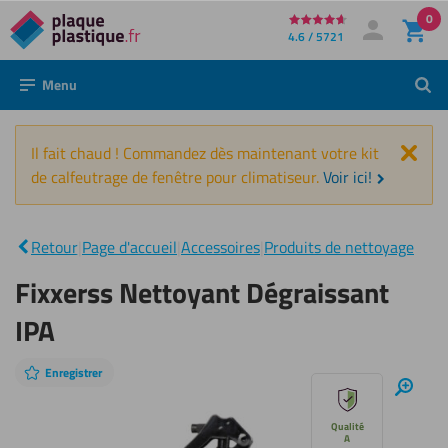
0
Directement
4.6 / 5721
Mon compte
Se connecter
au
Menu
Rech
contenu
Fer
Il fait chaud ! Commandez dès maintenant votre kit
de calfeutrage de fenêtre pour climatiseur.
Voir ici!
Fixxerss
Nettoyant
|
Retour
|
Page d'accueil
|
Accessoires
|
Produits de nettoyage
Dégraissant
IPA
Fixxerss Nettoyant Dégraissant
IPA
Enregistrer
Sauter
Zoom
avant
le
Qualité
A