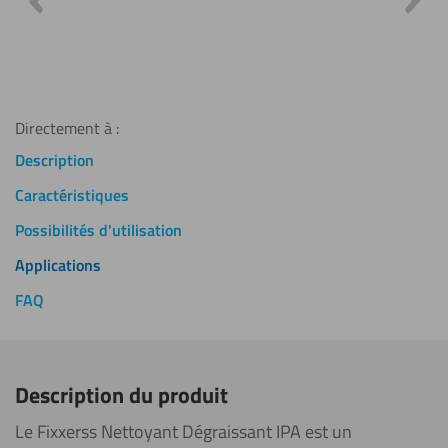
valida
Top ! J
mesure,
Directement à :
Description
Caractéristiques
Possibilités d'utilisation
Applications
FAQ
Description du produit
Le Fixxerss Nettoyant Dégraissant IPA est un