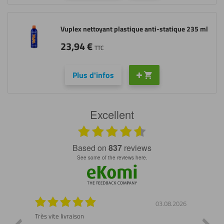
Vuplex nettoyant plastique anti-statique 235 ml
23,94
€
TTC
Plus d'infos
Excellent
based on
837
reviews
see some of the reviews here.
7.2026
03.08.2026
 ne pas
Très vite livraison
Demand