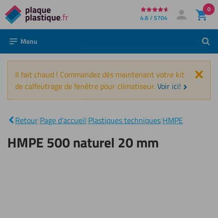
0
Directement
4.6 / 5704
Mon compte
Se connecter
au
Menu
Rech
contenu
Fer
Il fait chaud ! Commandez dès maintenant votre kit
de calfeutrage de fenêtre pour climatiseur.
Voir ici!
HMPE
500
|
Retour
|
Page d'accueil
|
Plastiques techniques
|
HMPE
naturel
20 mm
HMPE 500 naturel 20 mm