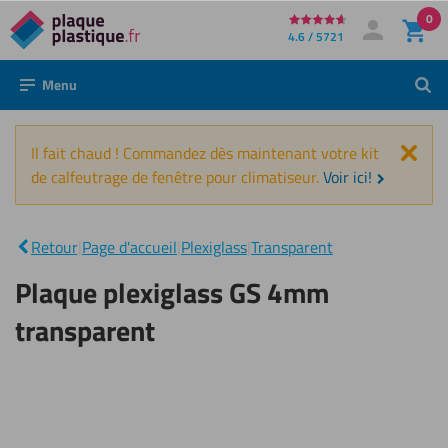
0
Directement
4.6 / 5721
Mon compte
Se connecter
au
Menu
Rech
contenu
Fer
Il fait chaud ! Commandez dès maintenant votre kit
de calfeutrage de fenêtre pour climatiseur.
Voir ici!
Plaque
plexiglass
|
Retour
|
Page d'accueil
|
Plexiglass
|
Transparent
GS 4mm
transparent
Plaque plexiglass GS 4mm
transparent