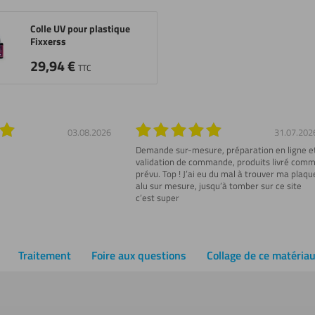
Colle UV pour plastique
Fixxerss
29,94
€
TTC
03.08.2026
31.07.202
Demande sur-mesure, préparation en ligne e
validation de commande, produits livré com
prévu. Top ! J’ai eu du mal à trouver ma plaqu
alu sur mesure, jusqu’à tomber sur ce site
c’est super
Traitement
Foire aux questions
Collage de ce matéria