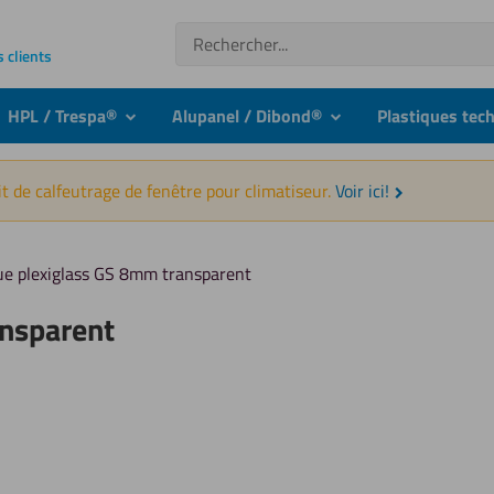
Recherche
s clients
HPL / Trespa®
Alupanel / Dibond®
Plastiques tec
nu
submenu
submenu
t de calfeutrage de fenêtre pour climatiseur.
Voir ici!
ue plexiglass GS 8mm transparent
ansparent