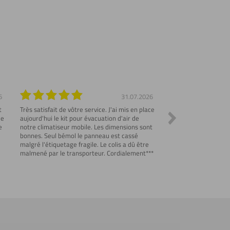
6
31.07.2026
t
Très satisfait de vôtre service. J'ai mis en place
Commande parfaite et
me
aujourd'hui le kit pour évacuation d'air de
Emballage de protect
e
notre climatiseur mobile. Les dimensions sont
explicatif des produi
bonnes. Seul bémol le panneau est cassé
correspondantes..
malgré l'étiquetage fragile. Le colis a dû être
malmené par le transporteur. Cordialement***
u