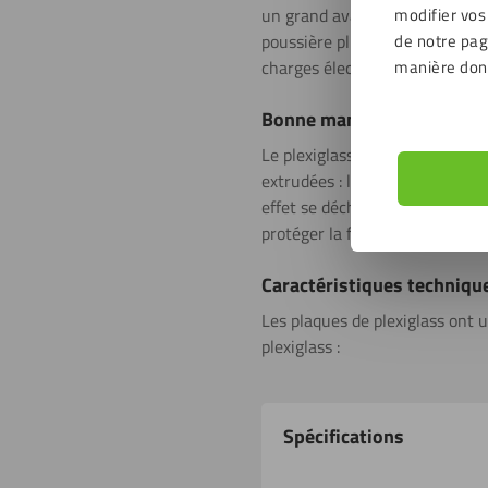
modifier vos
un grand avantage qu’il résiste
de notre page
poussière plus rapidement. C’e
manière don
charges électrostatiques. Il re
Bonne maniabilité
Le plexiglass est facile à trava
extrudées : les plaques coulées 
effet se déchirer plus rapidem
protéger la feuille pendant la l
Caractéristiques techniqu
Les plaques de plexiglass ont u
plexiglass :
Propriétés
Spécifications
du
produit