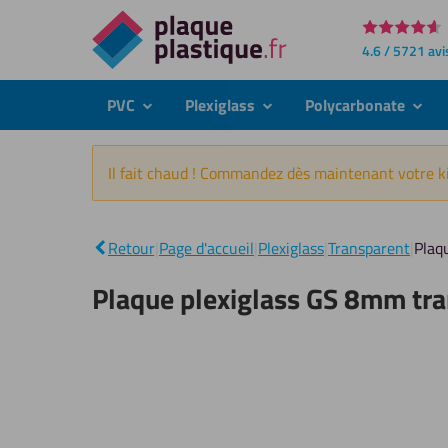
Directement
4.6 / 5721 avi
au
contenu
PVC
Plexiglass
Polycarbonate
submenu
submenu
subme
Il fait chaud ! Commandez dès maintenant votre ki
Retour
|
Page d'accueil
|
Plexiglass
|
Transparent
|
Plaq
Plaque plexiglass GS 8mm tr