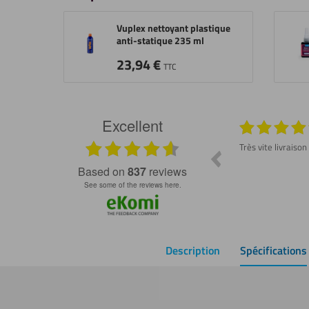
Vuplex nettoyant plastique
anti-statique 235 ml
23,94
€
TTC
Excellent
026
29.07.2026
Produit conforme et délai rapide ! Dommage
Très vite livraison
de ne pas avoir trouvé ce site plus tôt 😇
ss
based on
837
reviews
see some of the reviews here.
Description
Spécifications