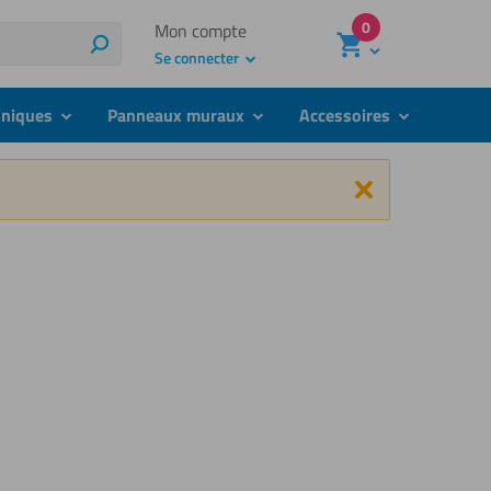
0
Mon compte
Rechercher
Se connecter
hniques
Panneaux muraux
Accessoires
submenu
submenu
submenu
Fermer