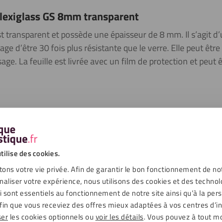
plexiglass GS 8mm transparent
est transparent et possède une épaisseur de 8 mm. Il s’agit d
tage d’être 30 fois plus résistante que le verre. Elle peut êtr
sage. La feuille est livrée avec un film de protection et peu
ger que le verre et pourtant il s’agit d’un matériau très solide : il e
xiglass, une seule ligne de faille est créée, le matériau ne se brise
tilise des cookies.
ère que le verre puisque sa transmission lumineuse est de 92%. M
ons votre vie privée. Afin de garantir le bon fonctionnement de no
asser visiblement plus de lumière que le verre de la même épaisseu
naliser votre expérience, nous utilisons des cookies et des technol
ui sont essentiels au fonctionnement de notre site ainsi qu’à la per
fin que vous receviez des offres mieux adaptées à vos centres d’in
ser
les cookies optionnels ou
voir les détails
. Vous pouvez à tout 
d idéal pour les projets extérieurs tels que les pare-brise et les pui