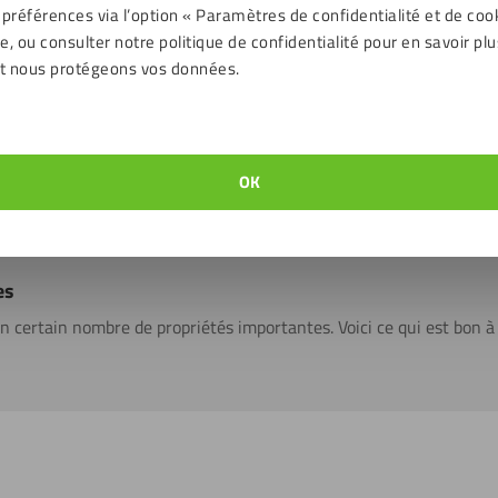
 préférences via l’option « Paramètres de confidentialité et de coo
 aux UV et aux intempéries. Le plexiglass est plus statique que le v
, ou consulter notre politique de confidentialité pour en savoir plu
st pourquoi nous vous recommandons l’utilisation d’un nettoyant a
t nous protégeons vos données.
stera beau plus longtemps !
iller de plusieurs façons. Notez bien qu’il y a une différence entre l
OK
sont plus faciles à travailler car elles sont bien plus solides. Les 
ent pendant le traitement. Les plaques sont toujours livrées avec u
ivraison et le traitement.
es
n certain nombre de propriétés importantes. Voici ce qui est bon à