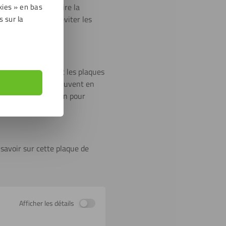
kies » en bas
erre normal et attire la
s sur la
ntistatique pour éviter les
e plexiglass coulé et les plaques
feuilles extrudées peuvent en
n film de protection pour
 savoir sur cette plaque de
Afficher les détails