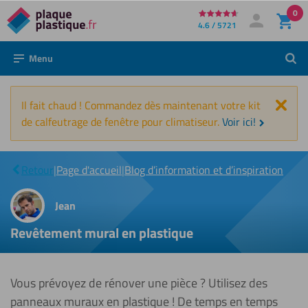
0
Directement
4.6 / 5721
Mon compte
Se connecter
au
Menu
Rech
contenu
Fer
Il fait chaud ! Commandez dès maintenant votre kit
de calfeutrage de fenêtre pour climatiseur.
Voir ici!
Revêtement
|
mural en
Retour
|
Page d'accueil
|
Blog d’information et d’inspiration
plastique
Jean
Revêtement mural en plastique
Vous prévoyez de rénover une pièce ? Utilisez des
panneaux muraux en plastique ! De temps en temps