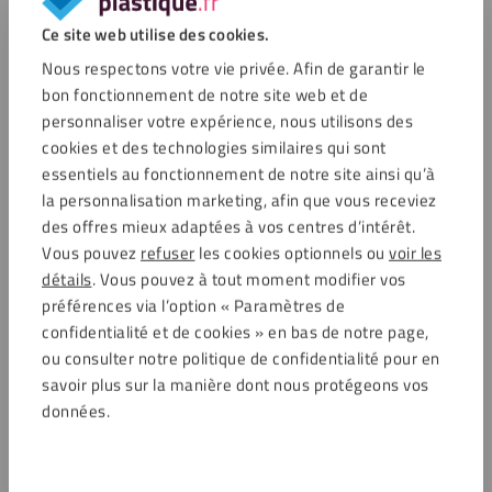
Ce site web utilise des cookies.
Nous respectons votre vie privée. Afin de garantir le
bon fonctionnement de notre site web et de
personnaliser votre expérience, nous utilisons des
cookies et des technologies similaires qui sont
essentiels au fonctionnement de notre site ainsi qu’à
la personnalisation marketing, afin que vous receviez
des offres mieux adaptées à vos centres d’intérêt.
Vous pouvez
refuser
les cookies optionnels ou
voir les
détails
. Vous pouvez à tout moment modifier vos
Alupanel peut être commandé dans notre boutique en ligne
préférences via l’option « Paramètres de
jusqu’à une dimension 150 x 305 cm. Les plaques peuvent
confidentialité et de cookies » en bas de notre page,
également être découpées gratuitement. Aussi, tous les
ou consulter notre politique de confidentialité pour en
matériaux nécessaires pour
coller le plastique
sont
savoir plus sur la manière dont nous protégeons vos
disponibles sur notre boutique en ligne, pour vous faciliter la
données.
tâche ! Veillez à ce que la paroi arrière soit plane, puis
appliquez le
mastic de montage Bostik Hightack
tous les 15
centimètres de points à 2,5 cm du bord. Placez la plaque