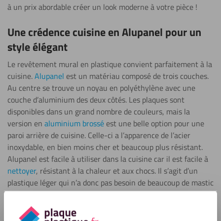
à un prix abordable créer un look moderne à votre pièce !
Une crédence cuisine en Alupanel pour un
style élégant
Le revêtement mural en plastique convient parfaitement à la
cuisine.
Alupanel
est un matériau composé de trois couches.
Au centre se trouve un noyau en polyéthylène avec une
couche d’aluminium des deux côtés. Les plaques sont
disponibles dans un grand nombre de couleurs, mais la
version en
aluminium brossé
est une belle option pour une
paroi arrière de cuisine. Celle-ci a l’apparence de l’acier
inoxydable, en bien moins cher et beaucoup plus résistant.
Alupanel est facile à utiliser dans la cuisine car il est facile à
nettoyer
, résistant à la chaleur et aux chocs. Il s’agit d’un
plastique léger qui n’a donc pas besoin de beaucoup de mastic
d’étanchéité lors de l’assemblage. Il est ainsi relativement
facile de démonter la plaque.