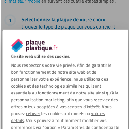
climatiseur mobile
en suivant ces quatre étapes simples :
Sélectionnez la plaque de votre choix :
trouver le type de plaque qui vous convient
Renseignez les dimensions souhaitées :
personnalisez votre plaque de calfeutrage en
Ce site web utilise des cookies.
indiquant la hauteur et la largeur souhaitées,
ainsi que le diamètre du trou pour tuyau
Nous respectons votre vie privée. Afin de garantir le
d'évacuation (prévoyez une marge de + 0,5
bon fonctionnement de notre site web et de
cm).
personnaliser votre expérience, nous utilisons des
cookies et des technologies similaires qui sont
essentiels au fonctionnement de notre site ainsi qu’à la
Ajoutez des accessoires :
complétez votre
personnalisation marketing, afin que vous receviez des
panier avec des accessoires nécessaires pour la
offres mieux adaptées à vos centres d’intérêt. Vous
méthode de montage avec taquet de fixation.
pouvez
refuser
les cookies optionnels ou
voir les
détails
. Vous pouvez à tout moment modifier vos
Validez votre commande :
votre panier
préférences via l’option « Paramètres de confidentialité