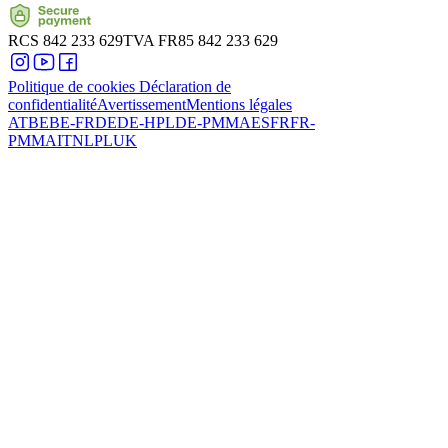
RCS
842 233 629
TVA
FR85 842 233 629
Politique de cookies
Déclaration de
confidentialité
Avertissement
Mentions légales
AT
BE
BE-FR
DE
DE-HPL
DE-PMMA
ES
FR
FR-
PMMA
IT
NL
PL
UK