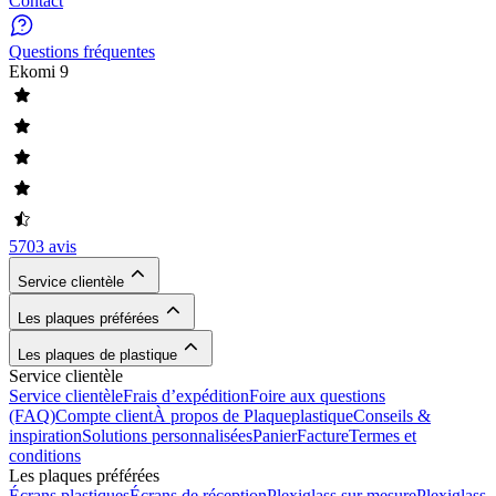
Contact
Questions fréquentes
Ekomi
9
5703 avis
Service clientèle
Les plaques préférées
Les plaques de plastique
Service clientèle
Service clientèle
Frais d’expédition
Foire aux questions
(FAQ)
Compte client
À propos de Plaqueplastique
Conseils &
inspiration
Solutions personnalisées
Panier
Facture
Termes et
conditions
Les plaques préférées
Écrans plastiques
Écrans de réception
Plexiglass sur mesure
Plexiglass