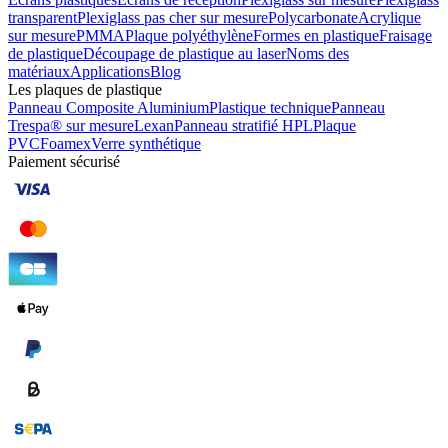
transparent
Plexiglass pas cher sur mesure
Polycarbonate
Acrylique
sur mesure
PMMA
Plaque polyéthylène
Formes en plastique
Fraisage
de plastique
Découpage de plastique au laser
Noms des
matériaux
Applications
Blog
Les plaques de plastique
Panneau Composite Aluminium
Plastique technique
Panneau
Trespa® sur mesure
Lexan
Panneau stratifié HPL
Plaque
PVC
Foamex
Verre synthétique
Paiement sécurisé