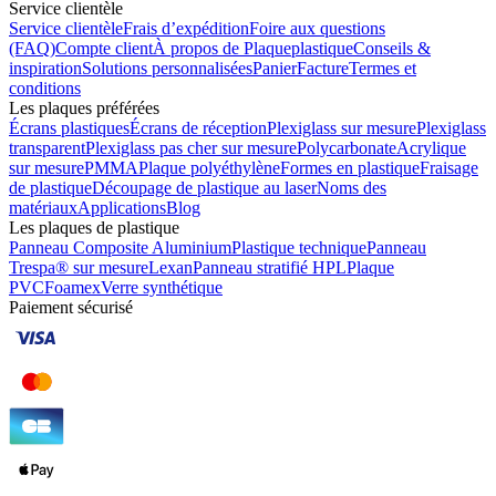
Service clientèle
Service clientèle
Frais d’expédition
Foire aux questions
(FAQ)
Compte client
À propos de Plaqueplastique
Conseils &
inspiration
Solutions personnalisées
Panier
Facture
Termes et
conditions
Les plaques préférées
Écrans plastiques
Écrans de réception
Plexiglass sur mesure
Plexiglass
transparent
Plexiglass pas cher sur mesure
Polycarbonate
Acrylique
sur mesure
PMMA
Plaque polyéthylène
Formes en plastique
Fraisage
de plastique
Découpage de plastique au laser
Noms des
matériaux
Applications
Blog
Les plaques de plastique
Panneau Composite Aluminium
Plastique technique
Panneau
Trespa® sur mesure
Lexan
Panneau stratifié HPL
Plaque
PVC
Foamex
Verre synthétique
Paiement sécurisé