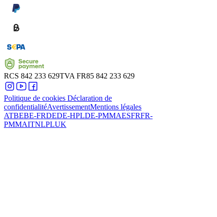
RCS
842 233 629
TVA
FR85 842 233 629
Politique de cookies
Déclaration de
confidentialité
Avertissement
Mentions légales
AT
BE
BE-FR
DE
DE-HPL
DE-PMMA
ES
FR
FR-
PMMA
IT
NL
PL
UK