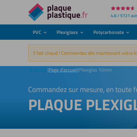
Directement
4.6 / 5721 avi
au
contenu
PVC
Plexiglass
Polycarbonate
submenu
submenu
subme
Il fait chaud ! Commandez dès maintenant votre ki
Retour
|
Page d'accueil
|
Plexiglas 10mm
Commandez sur mesure, en toute f
PLAQUE PLEXI