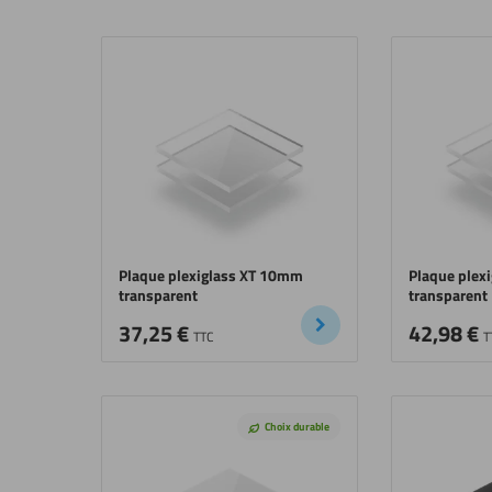
Plaque plexiglass XT 10mm
Plaque plex
transparent
transparent
37,25
€
42,98
€
TTC
T
Choix durable