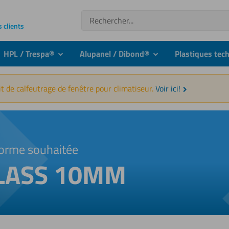
Recherche
s clients
HPL / Trespa®
Alupanel / Dibond®
Plastiques tec
nu
submenu
submenu
t de calfeutrage de fenêtre pour climatiseur.
Voir ici!
orme souhaitée
GLASS 10MM