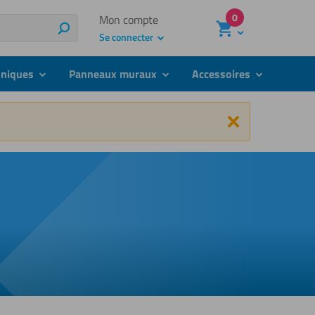
0
Mon compte
Rechercher
Se connecter
hniques
Panneaux muraux
Accessoires
submenu
submenu
submenu
Fermer