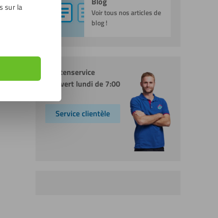
Blog
s sur la
Voir tous nos articles de
blog !
Klantenservice
Ouvert lundi de 7:00
Service clientèle