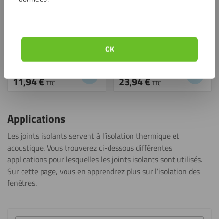
OK
Chiffons de polissage (5
Vuplex nettoyant plastique
pièces)
anti-statique 235 ml
11,94
€
23,94
€
TTC
TTC
Applications
Les joints isolants servent à l’isolation thermique et
acoustique. Vous trouverez ci-dessous différentes
applications pour lesquelles les joints isolants sont utilisés.
Sur cette page, vous en apprendrez plus sur l’isolation des
fenêtres.