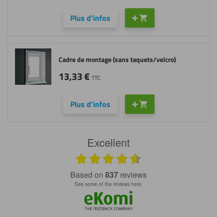
Plus d'infos
Cadre de montage (sans taquets/velcro)
13,33
€
TTC
Plus d'infos
Excellent
based on
837
reviews
see some of the reviews here.