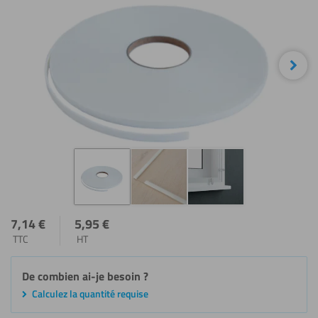
Sui
7,14
€
5,95
€
TTC
HT
De combien ai-je besoin ?
Calculez la quantité requise