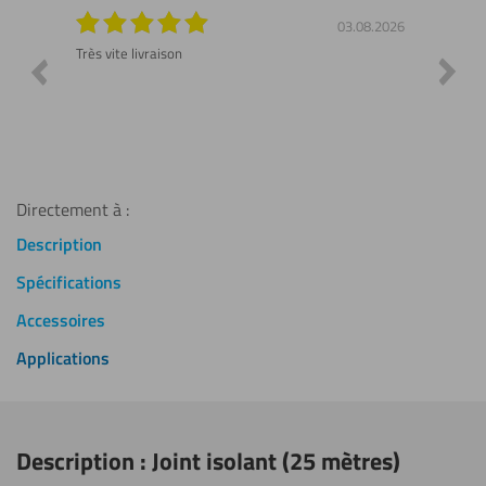
7.2026
03.08.2026
 ne pas
Très vite livraison
Demand
valida
Top ! J
mesure,
Directement à :
Description
Spécifications
Accessoires
Applications
Description : Joint isolant (25 mètres)