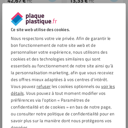
42,67
€
13,33
€
TTC
TTC
Enregistrer
Enregistrer
Ce site web utilise des cookies.
Nous respectons votre vie privée. Afin de garantir le
bon fonctionnement de notre site web et de
personnaliser votre expérience, nous utilisons des
cookies et des technologies similaires qui sont
essentiels au fonctionnement de notre site ainsi qu’à
Vis blanche avec rondelle en
la personnalisation marketing, afin que vous receviez
Taquets de fixation
nylon
des offres mieux adaptées à vos centres d’intérêt.
Vous pouvez
refuser
les cookies optionnels ou
voir les
5,94
€
17,94
€
TTC
TTC
détails
. Vous pouvez à tout moment modifier vos
préférences via l’option « Paramètres de
Enregistrer
Enregistrer
confidentialité et de cookies » en bas de notre page,
ou consulter notre politique de confidentialité pour en
savoir plus sur la manière dont nous protégeons vos
données.