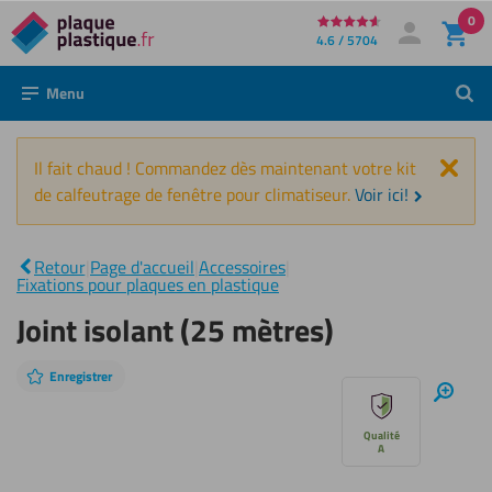
0
Directement
4.6 / 5704
Mon compte
Se connecter
au
Menu
Rech
contenu
Fer
Il fait chaud ! Commandez dès maintenant votre kit
de calfeutrage de fenêtre pour climatiseur.
Voir ici!
Joint
isolant
Retour
|
Page d'accueil
|
Accessoires
|
|
(25
Fixations pour plaques en plastique
mètres)
Joint isolant (25 mètres)
Enregistrer
Sauter
Zoom
avant
le
Qualité
A
diaporama