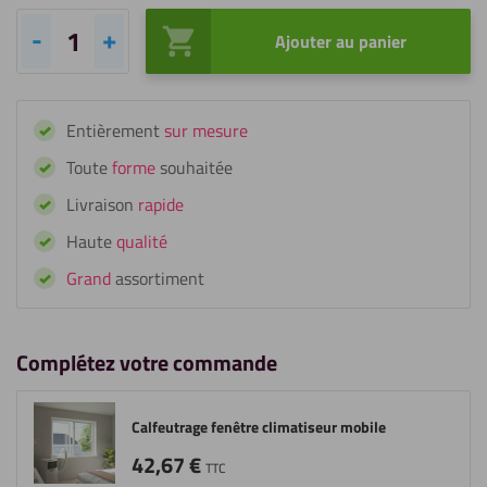
Ajouter au panier
quantité
de
Joint
Entièrement
sur mesure
isolant
(25
Toute
forme
souhaitée
mètres)
Livraison
rapide
Haute
qualité
Grand
assortiment
Complétez votre commande
Calfeutrage fenêtre climatiseur mobile
42,67
€
TTC