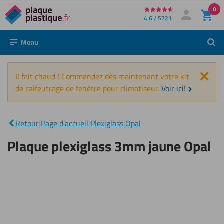
0
Directement
4.6 / 5721
Mon compte
Se connecter
au
Menu
Rech
contenu
Fer
Il fait chaud ! Commandez dès maintenant votre kit
de calfeutrage de fenêtre pour climatiseur.
Voir ici!
Plaque
plexiglass
|
3mm
Retour
|
Page d'accueil
|
Plexiglass
|
Opal
jaune
Opal
Plaque plexiglass 3mm jaune Opal