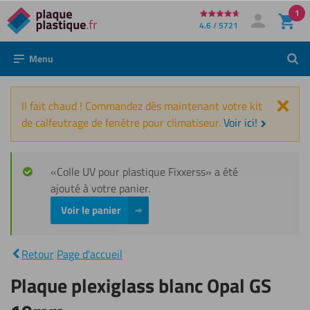
1
Directement
4.6 / 5721
Mon compte
Se connecter
au
Menu
Rech
contenu
Fer
Il fait chaud ! Commandez dès maintenant votre kit
de calfeutrage de fenêtre pour climatiseur.
Voir ici!
«Colle UV pour plastique Fixxerss» a été
ajouté à votre panier.
Voir le panier
Plaque
plexiglass
|
blanc
Retour
|
Page d'accueil
Opal GS
10mm
Plaque plexiglass blanc Opal GS