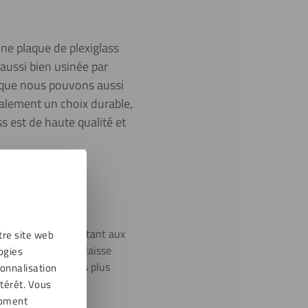
une plaque de plexiglass
e aussi bien usinée par
que nous pouvons aussi
galement un choix durable,
ss est de haute qualité et
st 30 fois plus résistant aux
tre site web
 pas. Le plexiglass laisse
ogies
ême avec des tôles plus
sonnalisation
r.
térêt. Vous
moment