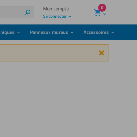
0
Mon compte
Rechercher
Se connecter
hniques
Panneaux muraux
Accessoires
submenu
submenu
submenu
Fermer