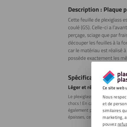
Description : Plaque 
Cette feuille de plexiglass 
coulé (GS). Celle-ci a l’avan
perçage, sciage que par frais
découper les feuilles à la f
car le matériau est réalisé à
possède exactement les même
Spécifications
Léger et résistant
Ce site web u
Le plexiglass est moitié plus lé
Nous respect
chocs ! En cas de rupture du ple
et de person
également passer plus de lumi
similaires q
épaisses, ce plastique laisse p
marketing, a
pouvez
refu