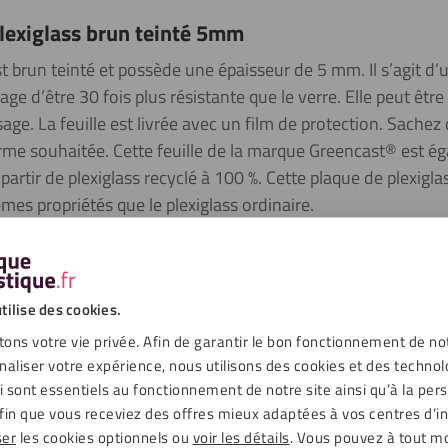
plexiglass brun teinté 5mm
est brun teinté et possède une épaisseur de 5 mm. Il s’agit d’
tage d’être 30 fois plus résistante que le verre. Elle peut êtr
age. La feuille est livrée avec un film de protection.
Sachez 
orme souhaitée.
Cette feuille de la marque Greencast® est é
 partir de plexiglass recyclé à 100 %. Cette plaque de plexigla
s propriétés que le plexiglass ordinaire.
tilise des cookies.
ger que le verre et pourtant il s’agit d’un matériau très solide : il e
ons votre vie privée. Afin de garantir le bon fonctionnement de no
xiglass, une seule ligne de faille est créée, le matériau ne se brise
naliser votre expérience, nous utilisons des cookies et des technol
ère que le verre puisque sa transmission lumineuse est de 55 %. M
ui sont essentiels au fonctionnement de notre site ainsi qu’à la per
asser visiblement plus de lumière que le verre de la même épaisseu
fin que vous receviez des offres mieux adaptées à vos centres d’in
ser
les cookies optionnels ou
voir les détails
. Vous pouvez à tout 