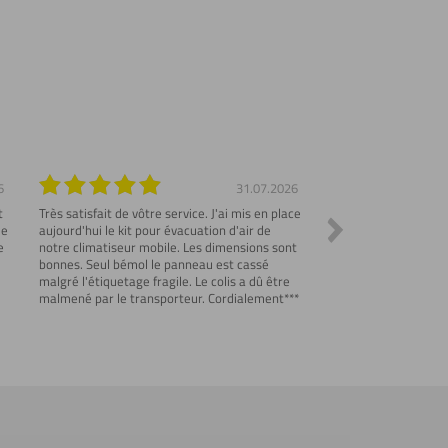
6
31.07.2026
t
Très satisfait de vôtre service. J'ai mis en place
Commande parfaite et
me
aujourd'hui le kit pour évacuation d'air de
Emballage de protect
e
notre climatiseur mobile. Les dimensions sont
explicatif des produi
bonnes. Seul bémol le panneau est cassé
correspondantes..
malgré l'étiquetage fragile. Le colis a dû être
malmené par le transporteur. Cordialement***