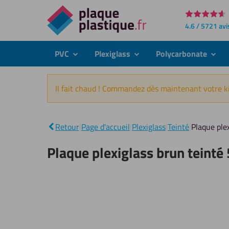
Directement
4.6 / 5721 avi
au
contenu
PVC
Plexiglass
Polycarbonate
submenu
submenu
subme
Il fait chaud ! Commandez dès maintenant votre ki
Retour
|
Page d'accueil
|
Plexiglass
|
Teinté
|
Plaque ple
Plaque plexiglass brun teint