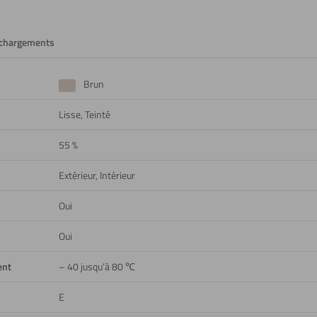
échargements
Brun
Lisse, Teinté
55 %
Extérieur, Intérieur
Oui
Oui
ent
– 40 jusqu’à 80 ℃
E