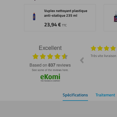
Vuplex nettoyant plastique
anti-statique 235 ml
23,94
€
TTC
Excellent
026
29.07.2026
Produit conforme et délai rapide ! Dommage
Très vite livraison
de ne pas avoir trouvé ce site plus tôt 😇
ss
based on
837
reviews
see some of the reviews here.
Spécifications
Traitement