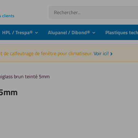
Recherche
s clients
HPL / Trespa®
Alupanel / Dibond®
Plastiques tec
nu
submenu
submenu
t de calfeutrage de fenêtre pour climatiseur.
Voir ici!
xiglass brun teinté 5mm
é 5mm