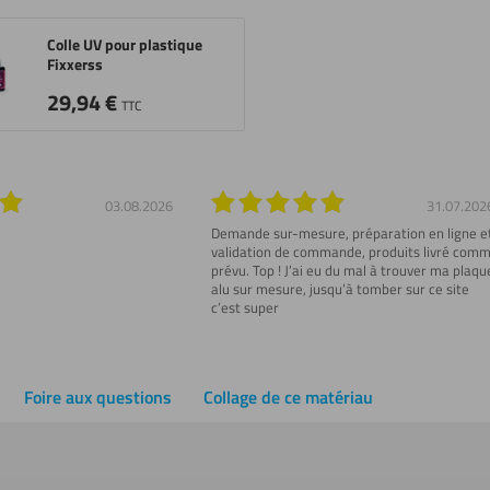
Colle UV pour plastique
Fixxerss
29,94
€
TTC
03.08.2026
31.07.202
Demande sur-mesure, préparation en ligne e
validation de commande, produits livré com
prévu. Top ! J’ai eu du mal à trouver ma plaqu
alu sur mesure, jusqu’à tomber sur ce site
c’est super
Foire aux questions
Collage de ce matériau