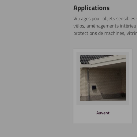
Applications
Polissage
Vitrages pour objets sensibles
En savoir plus
vélos, aménagements intérieur
protections de machines, vitri
Gravure
Découpe à
l’eau
Auvent
Revêtir