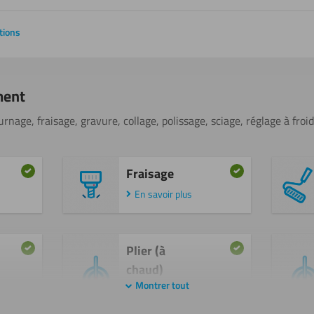
tions
ment
rnage, fraisage, gravure, collage, polissage, sciage, réglage à froid
Fraisage
En savoir plus
Plier (à
chaud)
Montrer tout
En savoir plus