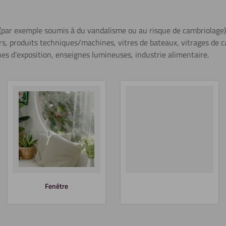
Sciage (scie
 (par exemple soumis à du vandalisme ou au risque de cambriolage),
circulaire)
s, produits techniques/machines, vitres de bateaux, vitrages de c
En savoir plus
nes d’exposition, enseignes lumineuses, industrie alimentaire.
Lettrage
Découpe au
laser
Fenêtre
Soudage