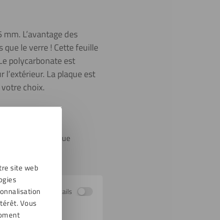
 6 mm. L’avantage des
que le verre ! Cette feuille
 Le polycarbonate est
r l’extérieur. La plaque est
 votre choix.
aux UV et cette plaque
tre site web
ogies
sonnalisation
Afficher les détails
térêt. Vous
moment