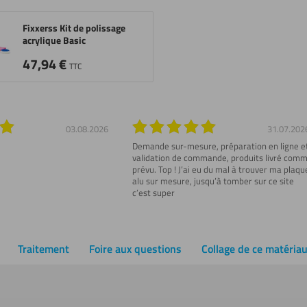
Fixxerss Kit de polissage
acrylique Basic
47,94
€
TTC
03.08.2026
31.07.202
Demande sur-mesure, préparation en ligne e
validation de commande, produits livré com
prévu. Top ! J’ai eu du mal à trouver ma plaqu
alu sur mesure, jusqu’à tomber sur ce site
c’est super
Traitement
Foire aux questions
Collage de ce matéria