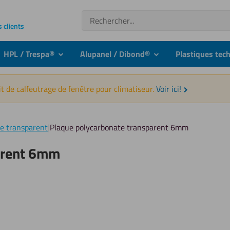
Recherche
s clients
HPL / Trespa®
Alupanel / Dibond®
Plastiques tec
nu
submenu
submenu
t de calfeutrage de fenêtre pour climatiseur.
Voir ici!
e transparent
|
Plaque polycarbonate transparent 6mm
arent 6mm