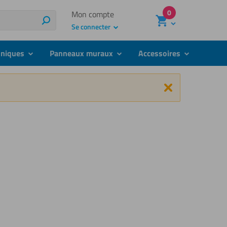
0
Mon compte
Rechercher
Se connecter
hniques
Panneaux muraux
Accessoires
submenu
submenu
submenu
Fermer