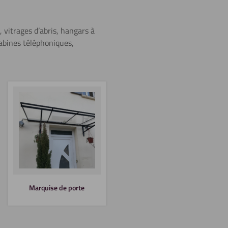
Sciage (scie
 vitrages d’abris, hangars à
sauteuse)
abines téléphoniques,
En savoir plus
Tournage
Découper
Marquise de porte