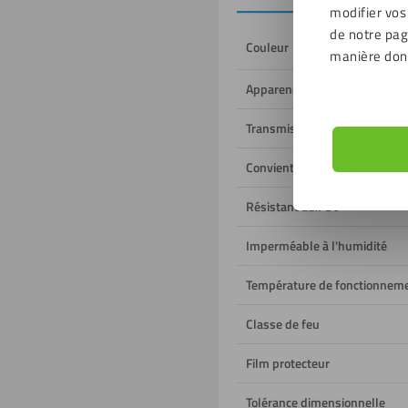
modifier vos
de notre page
Couleur
manière don
Apparence
Transmission de la lumière
Convient à un usage
Résistant aux UV
Imperméable à l'humidité
Température de fonctionnem
Classe de feu
Film protecteur
Tolérance dimensionnelle