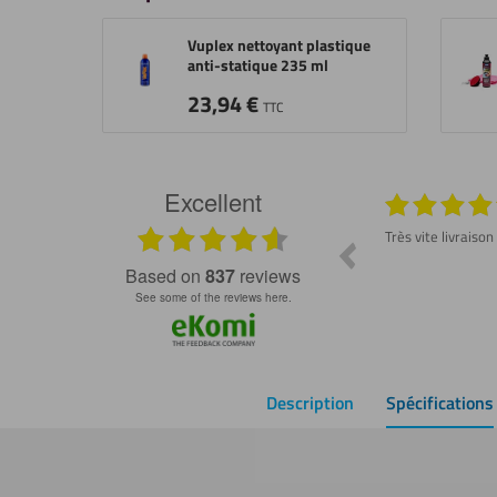
Vuplex nettoyant plastique
anti-statique 235 ml
23,94
€
TTC
Excellent
026
29.07.2026
Produit conforme et délai rapide ! Dommage
Très vite livraison
de ne pas avoir trouvé ce site plus tôt 😇
ss
based on
837
reviews
see some of the reviews here.
Description
Spécifications