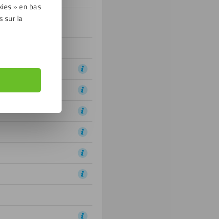
kies » en bas
s sur la