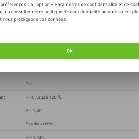
 préférences via l’option « Paramètres de confidentialité et de coo
, ou consulter notre politique de confidentialité pour en savoir plu
Transparent
t nous protégeons vos données.
Lisse, Transparent
88 %
OK
Extérieur, Intérieur
Oui
Oui
ent
– 40 jusqu’à 120 ℃
B-s1, d0
Des deux côtés
+/- 1 mm