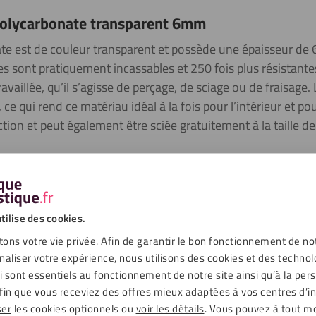
 polycarbonate transparent 6mm
ate est de couleur transparent et possède une épaisseur de
s sont pratiquement incassables et 250 fois plus résistantes 
availlée, qu’il s’agisse de perçage, de sciage ou de fraisage.
e qui rend ce matériau idéal à la fois pour l’intérieur et pou
ction et peut également être sciée gratuitement à la taille de
 (250x plus résistant que le verre), déformable à froid, résistant 
tilise des cookies.
ons votre vie privée. Afin de garantir le bon fonctionnement de no
naliser votre expérience, nous utilisons des cookies et des technol
ui sont essentiels au fonctionnement de notre site ainsi qu’à la per
fin que vous receviez des offres mieux adaptées à vos centres d’in
ser
les cookies optionnels ou
voir les détails
. Vous pouvez à tout 
échargements