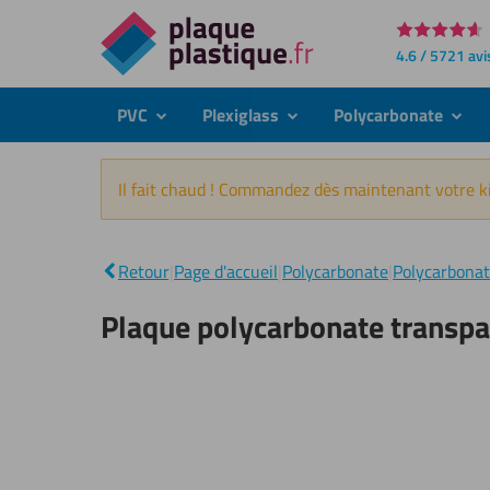
Directement
4.6 / 5721 avi
au
contenu
PVC
Plexiglass
Polycarbonate
submenu
submenu
subme
Il fait chaud ! Commandez dès maintenant votre ki
Retour
|
Page d'accueil
|
Polycarbonate
|
Polycarbonat
Plaque polycarbonate transp