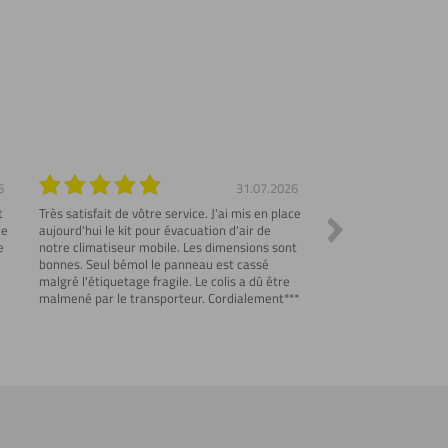
6
31.07.2026
t
Très satisfait de vôtre service. J'ai mis en place
Commande parfaite et
me
aujourd'hui le kit pour évacuation d'air de
Emballage de protect
e
notre climatiseur mobile. Les dimensions sont
explicatif des produi
bonnes. Seul bémol le panneau est cassé
correspondantes..
malgré l'étiquetage fragile. Le colis a dû être
malmené par le transporteur. Cordialement***
u