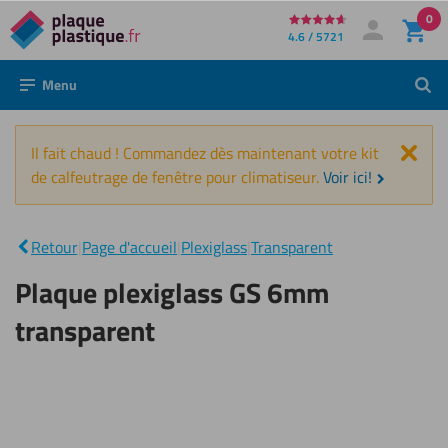
0
Directement
4.6 / 5721
Mon compte
Se connecter
au
Menu
Rech
contenu
Fer
Il fait chaud ! Commandez dès maintenant votre kit
de calfeutrage de fenêtre pour climatiseur.
Voir ici!
Plaque
plexiglass
|
Retour
|
Page d'accueil
|
Plexiglass
|
Transparent
GS 6mm
transparent
Plaque plexiglass GS 6mm
transparent