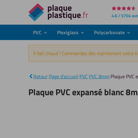
Directement
4.6 / 5704 avi
au
contenu
PVC
Plexiglass
Polycarbonate
submenu
submenu
subme
Il fait chaud ! Commandez dès maintenant votre ki
Retour
|
Page d'accueil
|
PVC
|
PVC 8mm
|
Plaque PVC 
Plaque PVC expansé blanc 8