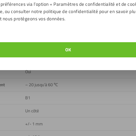
échargements
 préférences via l’option « Paramètres de confidentialité et de coo
, ou consulter notre politique de confidentialité pour en savoir plu
t nous protégeons vos données.
Signal blanc (indication RAL : RAL9003)
Mat au verso, Mat sur le devant, Structuré
Intérieur
OK
Limité
Oui
ent
– 20 jusqu’à 60 ℃
B1
Un côté
+/- 1 mm