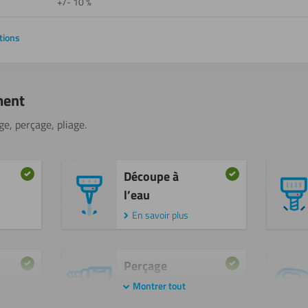
+/- 10 %
tions
ment
ge, perçage, pliage.
Découpe à
l’eau
En savoir plus
Perçage
En savoir plus
Montrer tout