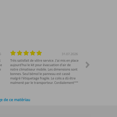
6
31.07.2026
t
Très satisfait de vôtre service. J'ai mis en place
Commande parfaite et
me
aujourd'hui le kit pour évacuation d'air de
Emballage de protect
e
notre climatiseur mobile. Les dimensions sont
explicatif des produi
bonnes. Seul bémol le panneau est cassé
correspondantes..
malgré l'étiquetage fragile. Le colis a dû être
malmené par le transporteur. Cordialement***
ge de ce matériau