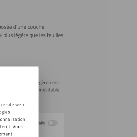
mposée d’une couche
plus légère que les feuilles
ouleur RAL.
f. Le dos peut être légèrement
t malheureusement inévitable.
tre site web
ogies
sonnalisation
Afficher les détails
térêt. Vous
moment