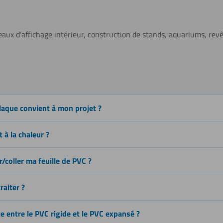
Gravure
eaux d’affichage intérieur, construction de stands, aquariums, re
Découpe au
laque convient à mon projet ?
laser
 à la chaleur ?
Polissage
/coller ma feuille de PVC ?
raiter ?
Tournage
ce entre le PVC rigide et le PVC expansé ?