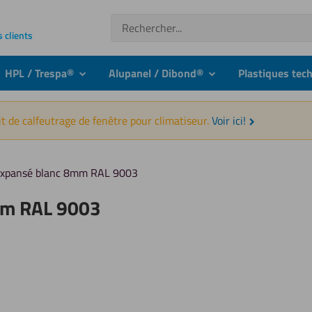
Recherche
s clients
HPL / Trespa®
Alupanel / Dibond®
Plastiques tec
nu
submenu
submenu
t de calfeutrage de fenêtre pour climatiseur.
Voir ici!
expansé blanc 8mm RAL 9003
mm RAL 9003