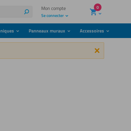
0
Mon compte
Rechercher
Se connecter
hniques
Panneaux muraux
Accessoires
submenu
submenu
submenu
Fermer