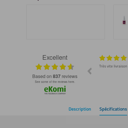
Excellent
026
29.07.2026
Produit conforme et délai rapide ! Dommage
Très vite livraison
de ne pas avoir trouvé ce site plus tôt 😇
ss
based on
837
reviews
see some of the reviews here.
Description
Spécifications