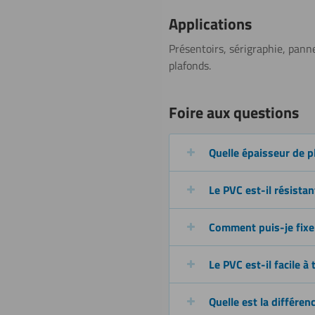
Applications
Sciage (scie
Présentoirs, sérigraphie, pann
plafonds.
sauteuse)
En savoir plus
Foire aux questions
Plier (à
Quelle épaisseur de p
chaud)
Le PVC est-il résistant
Plier (à
Comment puis-je fixer
froid)
Le PVC est-il facile à t
Soudage
Quelle est la différen