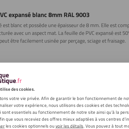
 PVC expansé blanc 8mm RAL 9003
sé est blanc et possède une épaisseur de 8 mm. Elle est co
turée avec un aspect mat. La feuille de PVC expansé est 50% 
peut être facilement usinée par perçage, sciage et fraisage.
ouleur est une indication, nos planches ne sont pas liées à une c
tégées d’un côté par un film protecteur : il s’agit du côté décorati
iage peut également casser un petit coin jusqu’à 1×1 mm, ce qui es
tilise des cookies.
facile à coller, résistant aux chocs.
ons votre vie privée. Afin de garantir le bon fonctionnement de no
naliser votre expérience, nous utilisons des cookies et des technol
ui sont essentiels au fonctionnement de notre site ainsi qu’à la per
fin que vous receviez des offres mieux adaptées à vos centres d’in
ser
les cookies optionnels ou
voir les détails
. Vous pouvez à tout 