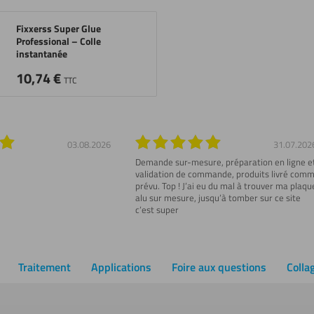
Fixxerss Super Glue
Professional – Colle
instantanée
10,74
€
TTC
03.08.2026
31.07.202
Demande sur-mesure, préparation en ligne e
validation de commande, produits livré com
prévu. Top ! J’ai eu du mal à trouver ma plaqu
alu sur mesure, jusqu’à tomber sur ce site
c’est super
Traitement
Applications
Foire aux questions
Colla