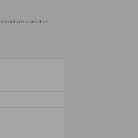
Lettrage
vêtements de murs et de
Découper
Revêtir