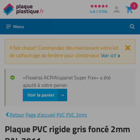
1
Directement
4.6 / 5704
Mon compte
Se connecter
au
Menu
Rech
contenu
Fer
Il fait chaud ! Commandez dès maintenant votre kit
de calfeutrage de fenêtre pour climatiseur.
Voir ici!
«Fixxerss ACP/Alupanel Super Fixx» a été
ajouté à votre panier.
Voir le panier
Plaque
PVC
rigide
gris
|
Retour
|
Page d'accueil
|
PVC
|
PVC 2mm
foncé
2mm
Plaque PVC rigide gris foncé 2mm
RAL
7011