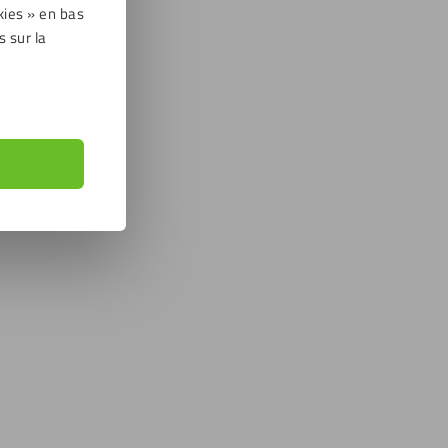
kies » en bas
s sur la