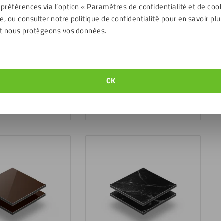
 préférences via l’option « Paramètres de confidentialité et de coo
, ou consulter notre politique de confidentialité pour en savoir plu
t nous protégeons vos données.
OK
mposite aluminium
Panneau composite aluminium
AL 6024
3mm rouge RAL 3020
18,44
€
TC
TTC