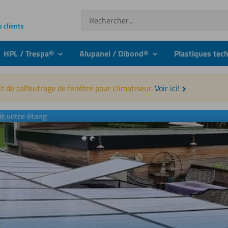
Recherche
s clients
HPL / Trespa®
Alupanel / Dibond®
Plastiques tec
nu
submenu
submenu
t de calfeutrage de fenêtre pour climatiseur.
Voir ici!
r votre étang