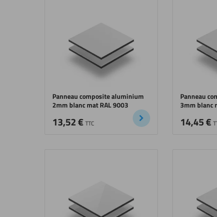
Panneau composite aluminium
Panneau co
2mm blanc mat RAL 9003
3mm blanc 
13,52
€
14,45
€
TTC
T