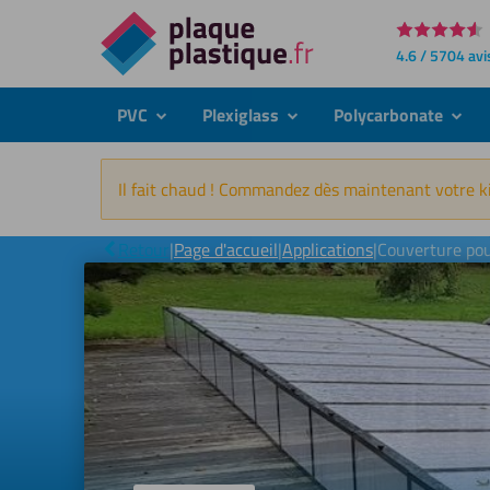
Directement
4.6 / 5704 avi
au
contenu
PVC
Plexiglass
Polycarbonate
submenu
submenu
subme
Il fait chaud ! Commandez dès maintenant votre ki
Retour
|
Page d'accueil
|
Applications
|
Couverture pou