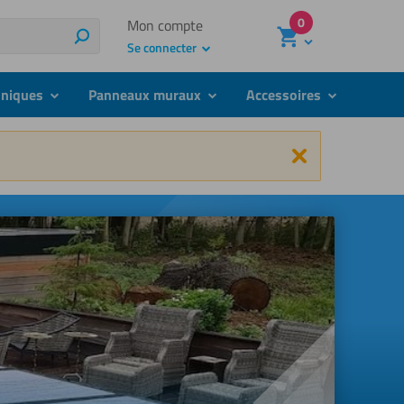
0
Mon compte
Rechercher
Se connecter
hniques
Panneaux muraux
Accessoires
submenu
submenu
submenu
Fermer