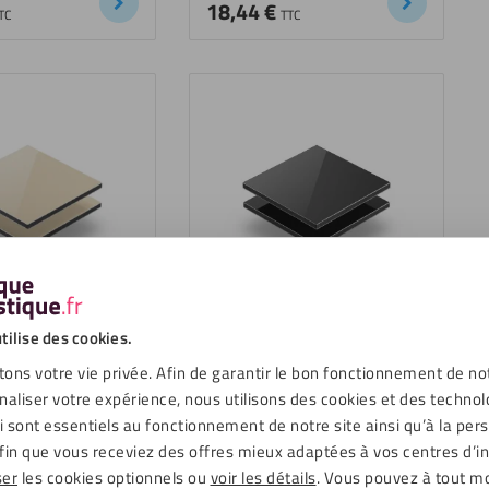
18,44
€
TC
TTC
mposite aluminium
Panneau composite aluminium
 RAL 1015
3mm gris RAL 7016
tilise des cookies.
18,44
€
ons votre vie privée. Afin de garantir le bon fonctionnement de no
TC
TTC
naliser votre expérience, nous utilisons des cookies et des technol
ui sont essentiels au fonctionnement de notre site ainsi qu’à la per
fin que vous receviez des offres mieux adaptées à vos centres d’in
ser
les cookies optionnels ou
voir les détails
. Vous pouvez à tout 