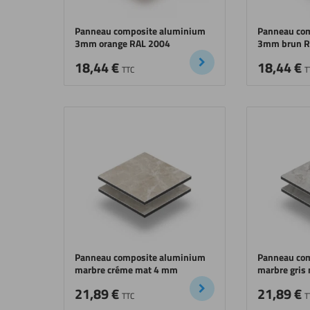
Panneau composite aluminium
Panneau co
3mm orange RAL 2004
3mm brun R
18,44
€
18,44
€
TTC
T
Panneau composite aluminium
Panneau co
marbre créme mat 4 mm
marbre gris
21,89
€
21,89
€
TTC
T