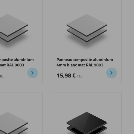
mposite aluminium
Panneau composite aluminium
mat RAL 9003
4mm blanc mat RAL 9003
15,98
€
TC
TTC