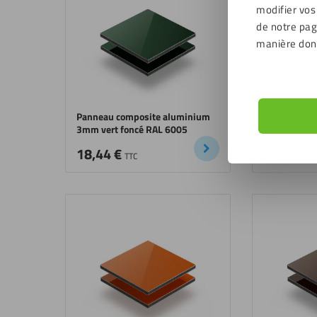
modifier vos
de notre page
manière don
Panneau composite aluminium
Panneau co
3mm vert foncé RAL 6005
3mm vert R
18,44
€
18,44
€
TTC
T