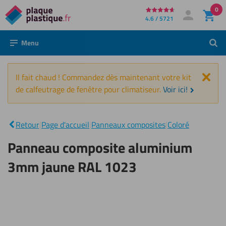
0
Directement
4.6 / 5721
Mon compte
Se connecter
au
Menu
Rech
contenu
Fer
Il fait chaud ! Commandez dès maintenant votre kit
de calfeutrage de fenêtre pour climatiseur.
Voir ici!
Panneau
composite
aluminium
|
Retour
|
Page d'accueil
|
Panneaux composites
|
Coloré
3mm
jaune RAL
Panneau composite aluminium
1023
3mm jaune RAL 1023